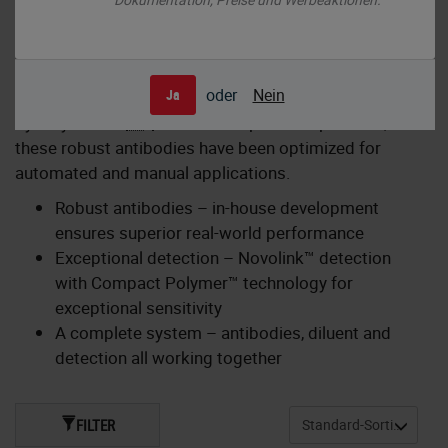
Create high-quality
IHC
slides with Novocastra
oder
Nein
Ja
primary antibodies. Developed in-house, and backed
by 20 years of
IHC
stain development experience,
these robust antibodies have been optimized for
automated and manual applications.
Robust antibodies – in-house development
ensures superior real-world performance
Exceptional detection – Novolink™ detection
with Compact Polymer™ technology for
exceptional sensitivity
A complete system – antibodies, diluent and
detection all working together
FILTER