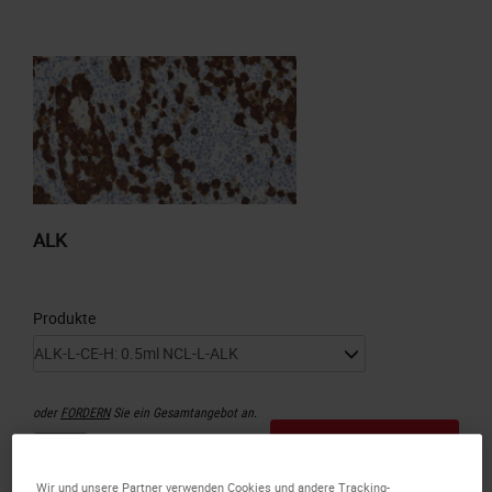
ALK
Produkte
oder
FORDERN
Sie ein Gesamtangebot an.
ZUM ANGEBOT
HINZUFÜGEN
Wir und unsere Partner verwenden Cookies und andere Tracking-