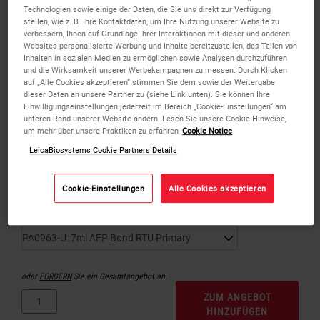
Technologien sowie einige der Daten, die Sie uns direkt zur Verfügung
stellen, wie z. B. Ihre Kontaktdaten, um Ihre Nutzung unserer Website zu
verbessern, Ihnen auf Grundlage Ihrer Interaktionen mit dieser und anderen
Websites personalisierte Werbung und Inhalte bereitzustellen, das Teilen von
Inhalten in sozialen Medien zu ermöglichen sowie Analysen durchzuführen
und die Wirksamkeit unserer Werbekampagnen zu messen. Durch Klicken
auf „Alle Cookies akzeptieren“ stimmen Sie dem sowie der Weitergabe
dieser Daten an unsere Partner zu (siehe Link unten). Sie können Ihre
Einwilligungseinstellungen jederzeit im Bereich „Cookie-Einstellungen“ am
unteren Rand unserer Website ändern. Lesen Sie unsere Cookie-Hinweise,
um mehr über unsere Praktiken zu erfahren
Cookie Notice
LeicaBiosystems Cookie Partners Details
Alpha Fetoprotein
Cookie-Einstellungen
Alle Cookies akzeptieren
Produkte
oder
FORDERN
Sie ein Gesamtangebot an.
ZUM ANGEBOT
HINZUFÜGEN