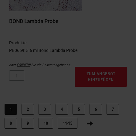
BOND Lambda Probe
Produkte
oder
FORDERN
Sie ein Gesamtangebot an.
ZUM ANGEBOT
HINZUFÜGEN
1
2
3
4
5
6
7
8
9
10
11-15