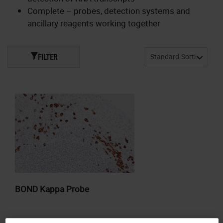
Complete – probes, detection systems and
ancillary reagents working together
FILTER
BOND Kappa Probe