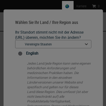
Karriere
:
0
Wählen Sie Ihr Land / Ihre Region aus
MENU
Ihr Standort stimmt nicht mit der Adresse
(URL) überein, möchten Sie ihn ändern?
Start
•
IHC & ISH
•
IHC Primary Antibodies
•
Beta-Dystroglycan
English
Jedes Land/jede Region kann seine eigenen
behördlichen Anforderungen und
medizinischen Praktiken haben. Die
Informationen in den einzelnen
Länderversionen unserer Website sind
spezifisch und gelten nur für dieses
Land/diese Region. Dies umfasst (ist aber
nicht beschränkt auf) alle
Produktdetails/Verfügbarkeit,
Dokumentation, Preise und Werbeaktionen.