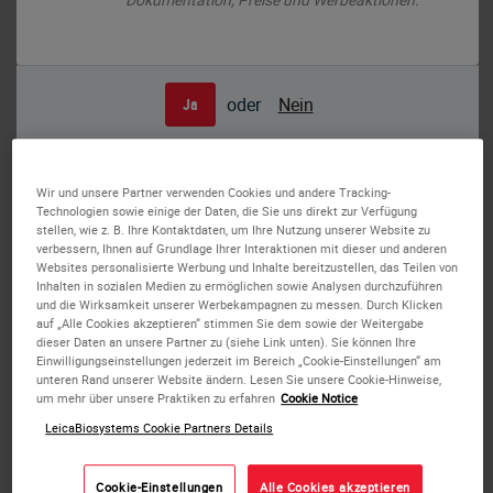
Human skeletal muscle: immunohistochemical staining on a frozen
oder
Nein
Ja
longitudinal section. Staining is localized in the sarcolemma of the fibers.
Beta-Dystroglycan: clone 43DAG1/8D5
Beta-Dystroglycan
Wir und unsere Partner verwenden Cookies und andere Tracking-
Hintergrund des Antigens
Technologien sowie einige der Daten, die Sie uns direkt zur Verfügung
stellen, wie z. B. Ihre Kontaktdaten, um Ihre Nutzung unserer Website zu
verbessern, Ihnen auf Grundlage Ihrer Interaktionen mit dieser und anderen
Dystrophinassoziierte Glykoproteine (DAGs) sind ein
Websites personalisierte Werbung und Inhalte bereitzustellen, das Teilen von
Komplex mit mindestens sieben an der Bindung des
Inhalten in sozialen Medien zu ermöglichen sowie Analysen durchzuführen
und die Wirksamkeit unserer Werbekampagnen zu messen. Durch Klicken
Dystropins an die Muskelmembranen beteiligten Proteinen.
auf „Alle Cookies akzeptieren“ stimmen Sie dem sowie der Weitergabe
dieser Daten an unsere Partner zu (siehe Link unten). Sie können Ihre
Einwilligungseinstellungen jederzeit im Bereich „Cookie-Einstellungen“ am
Die biologische Bedeutung dieses Dystrophin-
unteren Rand unserer Website ändern. Lesen Sie unsere Cookie-Hinweise,
Glycoproteinkomplexes ist nicht vollständig geklärt, er
um mehr über unsere Praktiken zu erfahren
Cookie Notice
scheint jedoch eine wesentliche Bindung zwischen Aktin an
LeicaBiosystems Cookie Partners Details
der Innenseite der Muskelfaser und dem Muskellaminin der
basalen Lamina, die die Faser umgibt, zu bilden.
Cookie-Einstellungen
Alle Cookies akzeptieren