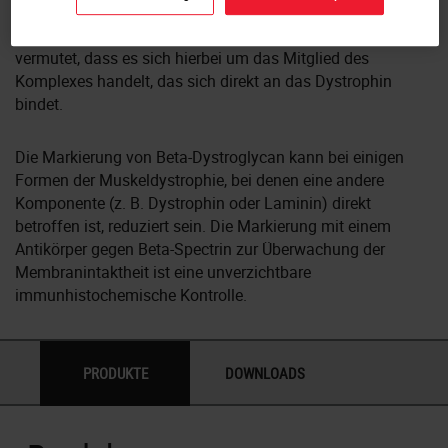
Beta-Dystroglycan spannt die Muskelmembran und man
vermutet, dass es sich hierbei um das Mitglied des
Komplexes handelt, das sich direkt an das Dystrophin
bindet.
Die Markierung von Beta-Dystroglycan kann bei einigen
Formen der Muskeldystrophie, bei denen eine andere
Komponente (z. B. Dystrophin oder Laminin) direkt
betroffen ist, reduziert sein. Die Markierung mit einem
Antikörper gegen Beta-Spectrin zur Überwachung der
Membranintaktheit ist eine unverzichtbare
immunhistochemische Kontrolle.
PRODUKTE
DOWNLOADS