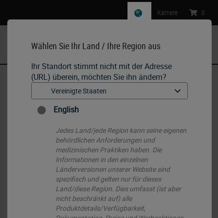
Karriere
:
0
Wählen Sie Ihr Land / Ihre Region aus
MENU
Ihr Standort stimmt nicht mit der Adresse
(URL) überein, möchten Sie ihn ändern?
Start
•
IHC & ISH
•
Ancillaries & Consumables
•
Bond Aspirating Probe Cleaning System
English
Jedes Land/jede Region kann seine eigenen
behördlichen Anforderungen und
medizinischen Praktiken haben. Die
Informationen in den einzelnen
Länderversionen unserer Website sind
spezifisch und gelten nur für dieses
Land/diese Region. Dies umfasst (ist aber
nicht beschränkt auf) alle
Produktdetails/Verfügbarkeit,
Dokumentation, Preise und Werbeaktionen.