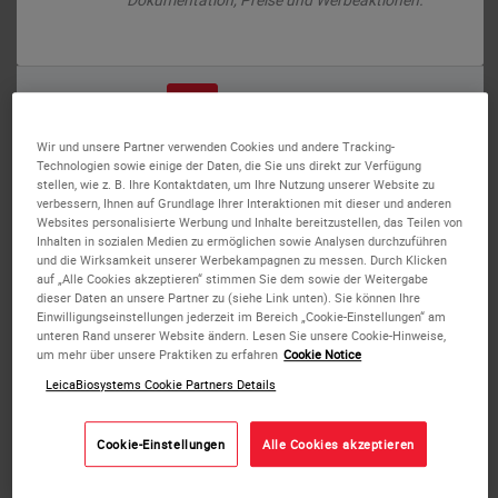
oder
Nein
Ja
Wir und unsere Partner verwenden Cookies und andere Tracking-
Technologien sowie einige der Daten, die Sie uns direkt zur Verfügung
stellen, wie z. B. Ihre Kontaktdaten, um Ihre Nutzung unserer Website zu
verbessern, Ihnen auf Grundlage Ihrer Interaktionen mit dieser und anderen
Websites personalisierte Werbung und Inhalte bereitzustellen, das Teilen von
Bond Aspirating Probe Cleaning
Inhalten in sozialen Medien zu ermöglichen sowie Analysen durchzuführen
und die Wirksamkeit unserer Werbekampagnen zu messen. Durch Klicken
System
auf „Alle Cookies akzeptieren“ stimmen Sie dem sowie der Weitergabe
dieser Daten an unsere Partner zu (siehe Link unten). Sie können Ihre
Einwilligungseinstellungen jederzeit im Bereich „Cookie-Einstellungen“ am
unteren Rand unserer Website ändern. Lesen Sie unsere Cookie-Hinweise,
Das Bond Aspirating Probe Reinigungssystem enthält
um mehr über unsere Praktiken zu erfahren
Cookie Notice
Reagenzien, die zur Entfernung von DAB-Rückständen von
LeicaBiosystems Cookie Partners Details
der Aspirationssonde optimiert wurden.
Cookie-Einstellungen
Alle Cookies akzeptieren
In Standardreagenzienbehältern angeboten, wird das
System in den Leica BOND geladen, wo ein voreingestelltes