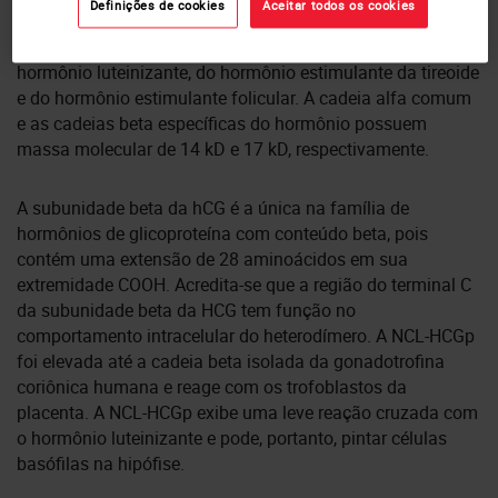
Definições de cookies
Aceitar todos os cookies
A hCG é composta por duas subunidades, alfa e beta. A
subunidade alfa da hCG é idêntica à subunidade do
hormônio luteinizante, do hormônio estimulante da tireoide
e do hormônio estimulante folicular. A cadeia alfa comum
e as cadeias beta específicas do hormônio possuem
massa molecular de 14 kD e 17 kD, respectivamente.
A subunidade beta da hCG é a única na família de
hormônios de glicoproteína com conteúdo beta, pois
contém uma extensão de 28 aminoácidos em sua
extremidade COOH. Acredita-se que a região do terminal C
da subunidade beta da HCG tem função no
comportamento intracelular do heterodímero. A NCL-HCGp
foi elevada até a cadeia beta isolada da gonadotrofina
coriônica humana e reage com os trofoblastos da
placenta. A NCL-HCGp exibe uma leve reação cruzada com
o hormônio luteinizante e pode, portanto, pintar células
basófilas na hipófise.