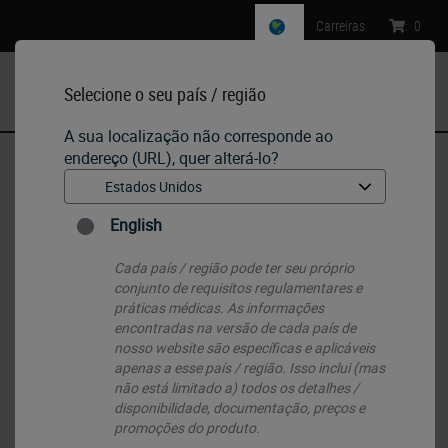
Carreiras
:
0
Selecione o seu país / região
MENU
A sua localização não corresponde ao
endereço (URL), quer alterá-lo?
Início
•
IHC & ISH
•
IHC Primary Antibodies
•
Gonadotrofina coriônica humana (beta)
English
Cada país / região pode ter seu próprio
conjunto de requisitos regulamentares e
práticas médicas. As informações
encontradas na versão de cada país de
nosso website são específicas e aplicáveis ​​
apenas a esse país / região. Isso inclui (mas
não está limitado a) todos os detalhes /
disponibilidade, documentação, preços e
promoções do produto.