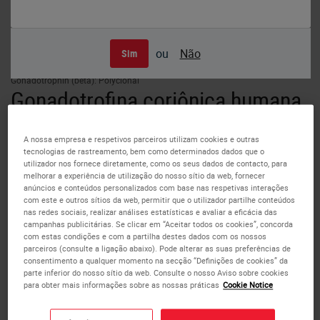
ou
Não
Sim
Human placenta: immunohistochemical staining with Human Chorionic
Gonadotrophin (beta): Polyclonal
Gonadotrofina coriônica humana
(beta)
A nossa empresa e respetivos parceiros utilizam cookies e outras
tecnologias de rastreamento, bem como determinados dados que o
Informações do antígeno
utilizador nos fornece diretamente, como os seus dados de contacto, para
melhorar a experiência de utilização do nosso sítio da web, fornecer
anúncios e conteúdos personalizados com base nas respetivas interações
A gonadotrofina coriônica humana (hCG) é um hormônio
com este e outros sítios da web, permitir que o utilizador partilhe conteúdos
de glicoproteína produzido pelas células trofoblásticas da
nas redes sociais, realizar análises estatísticas e avaliar a eficácia das
campanhas publicitárias. Se clicar em “Aceitar todos os cookies”, concorda
placenta, iniciando 10 a 12 dias após a fecundação. A
com estas condições e com a partilha destes dados com os nossos
manutenção do feto no primeiro trimestre de gravidez
parceiros (consulte a ligação abaixo). Pode alterar as suas preferências de
requer a produção de hCG, que liga-se ao corpo lúteo do
consentimento a qualquer momento na secção “Definições de cookies” da
parte inferior do nosso sítio da web. Consulte o nosso Aviso sobre cookies
ovário, o qual é estimulado a produzir progesterona que,
para obter mais informações sobre as nossas práticas
Cookie Notice
por sua vez, mantém o endométrio secretório.