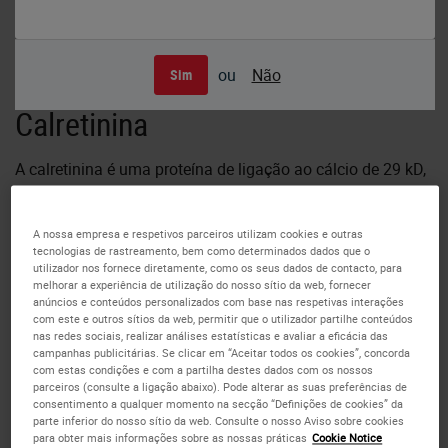
ou
Não
Sim
Human testes: immunohistochemical staining for calretinin. Note
cytoplasmic staining of Leydig cells. Calretinin: clone CAL6
Calretinina
A calretinina é uma proteína de ligação ao cálcio de 29 kD,
relatada ser abundantemente expressa nos neurônios. Fora
do sistema nervoso, a expressão de calretinina tem sido
demonstrada em uma série de tipos celulares incluindo
A nossa empresa e respetivos parceiros utilizam cookies e outras
tecnologias de rastreamento, bem como determinados dados que o
células mesoteliais, células produtoras de esteroides,
utilizador nos fornece diretamente, como os seus dados de contacto, para
algumas células neuroendócrinas, glândulas sudoríparas
melhorar a experiência de utilização do nosso sítio da web, fornecer
anúncios e conteúdos personalizados com base nas respetivas interações
écrinas e outros tipo de células.
com este e outros sítios da web, permitir que o utilizador partilhe conteúdos
nas redes sociais, realizar análises estatísticas e avaliar a eficácia das
campanhas publicitárias. Se clicar em “Aceitar todos os cookies”, concorda
A presença de calretinina é relatada ser um marcador útil
com estas condições e com a partilha destes dados com os nossos
principalmente para duas finalidades: a diferenciação do
parceiros (consulte a ligação abaixo). Pode alterar as suas preferências de
mesotelioma maligno de carcinomas e caracterização
consentimento a qualquer momento na secção “Definições de cookies” da
parte inferior do nosso sítio da web. Consulte o nosso Aviso sobre cookies
diferencial dos tumores do estroma ovariano.
para obter mais informações sobre as nossas práticas
Cookie Notice