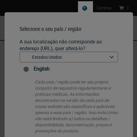
Carreiras
:
0
Selecione o seu país / região
MENU
A sua localização não corresponde ao
endereço (URL), quer alterá-lo?
Início
•
IHC & ISH
•
IHC Primary Antibodies
•
Calretinina
English
Cada país / região pode ter seu próprio
conjunto de requisitos regulamentares e
práticas médicas. As informações
encontradas na versão de cada país de
nosso website são específicas e aplicáveis ​​
apenas a esse país / região. Isso inclui (mas
não está limitado a) todos os detalhes /
disponibilidade, documentação, preços e
promoções do produto.