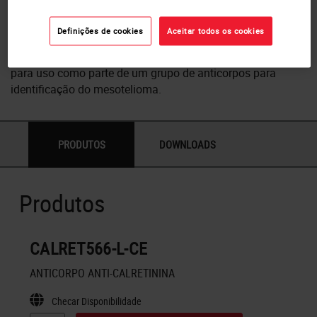
Células de calretinina positiva tem sido também relatadas
Definições de cookies
Aceitar todos os cookies
nos túbulos torneados do rim com alguns anticorpos. A
calretinina Bond pronto para uso (CAL6) é recomendada
para uso como parte de um grupo de anticorpos para
identificação do mesotelioma.
PRODUTOS
DOWNLOADS
Produtos
CALRET566-L-CE
ANTICORPO ANTI-CALRETININA
Checar Disponibilidade