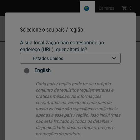
Carreiras
:
0
Selecione o seu país / região
MENU
A sua localização não corresponde ao
endereço (URL), quer alterá-lo?
Início
•
IHC & ISH
•
Ancillaries & Consumables
English
Ancillaries & Consumables
Cada país / região pode ter seu próprio
conjunto de requisitos regulamentares e
práticas médicas. As informações
encontradas na versão de cada país de
nosso website são específicas e aplicáveis ​​
apenas a esse país / região. Isso inclui (mas
não está limitado a) todos os detalhes /
disponibilidade, documentação, preços e
promoções do produto.