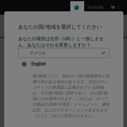
採用情報
:
0
あなたの国/地域を選択してください
MENU
あなたの場所は住所（URL）と一致しませ
ん、あなたはそれを変更しますか？
ホーム
•
IHC & ISH
•
ISH Probes - Molecular Pathology
English
ISH Probes - Molecular Pathology
国/地域ごとに、独自の一連の規制要件と医
療行為がある場合があります。当社のウェ
ブサイトの各国版に記載されている情報
は、その国/地域に固有であり、その国/地
域にのみ適用されます。これには、すべて
の製品の詳細/可用性、ドキュメント、価格
設定、およびプロモーションが含まれます
（ただしこれらに限定されません）。