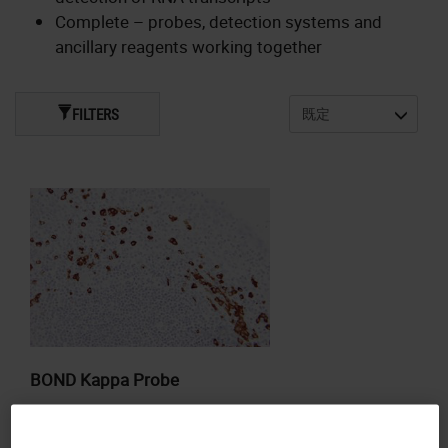
Complete – probes, detection systems and
ancillary reagents working together
FILTERS
BOND Kappa Probe