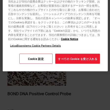
製品
当社および当社の提携企業はクッキーおよびその他のトラッキング技術、お
客様の連絡先情報など、お客様が直接当社に提供するデータの一部を使用し
てこれらやその他のウェブサイトとのやり取りに基づき、お客様に合わせた
広告やコンテンツを提供し、ソーシャルメディアでのコンテンツ共有を可能
にし、分析を実施し、当社の広告キャンペーンの効果を測定します。「すべ
or
REQUEST
a bulk quote.
てのCookieを承認する」をクリックすると、この事項およびこのデータを当
見積もりに追加する
社の提携企業（以下のリンクをご覧ください）と共有することに同意しま
す。当社ウェブサイトの下部にある「Cookieの設定」から、いつでも同意の
内容を変更することができます。当社の業務慣行の詳細につきましては、当
社のCookieに関する通知をお読みください
Cookie Notice
LeicaBiosystems Cookie Partners Details
Cookie 設定
すべての Cookie を受け入れる
BOND DNA Positive Control Probe