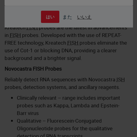
Kreatech FISH Probes
また
いいえ
はい
Kreatech
FISH
probes are the latest in advancements
in
FISH
probes. Developed with the use of REPEAT-
FREE technology, Kreatech
FISH
probes eliminate the
use of Cot-1 or blocking DNA, providing a clearer
background and a brighter signal.
Novocastra FISH Probes
Reliably detect RNA sequences with Novocastra
ISH
probes, detection systems, and ancillary reagents.
Clinically relevant – range includes important
probes such as Kappa, Lambda and Epstein-
Barr virus
Qualitative – Fluorescein-Conjugated
Oligonucleotide probes for the qualitative
detection of RNA transcripts