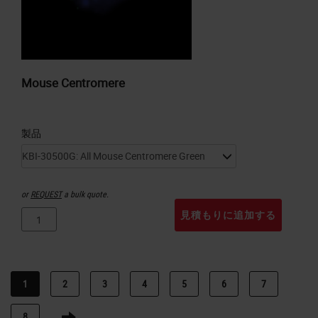
Mouse Centromere
製品
or
REQUEST
a bulk quote.
見積もりに追加する
1
2
3
4
5
6
7
8