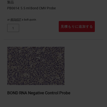
製品
or
REQUEST
a bulk quote.
見積もりに追加する
BOND RNA Negative Control Probe