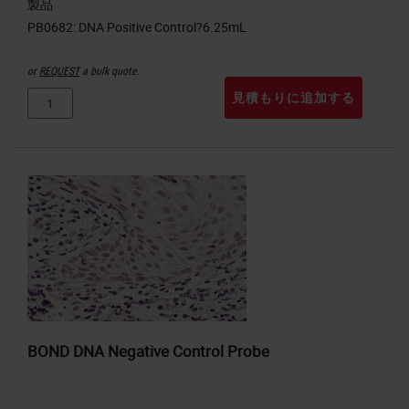
製品
or
REQUEST
a bulk quote.
見積もりに追加する
BOND DNA Negative Control Probe