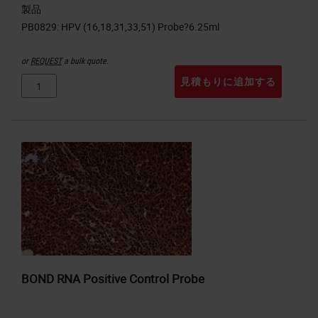
製品
or
REQUEST
a bulk quote.
見積もりに追加する
BOND RNA Positive Control Probe