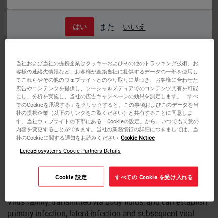
また
いいえ
はい
Human placenta: in situ hybridization for cytomegalovirus mRNA using CMV
Probe, Anti-Fluorescein Antibody and BOND Polymer Refine Detection.
BOND CMV Probe
当社および当社の提携企業はクッキーおよびその他のトラッキング技術、お
客様の連絡先情報など、お客様が直接当社に提供するデータの一部を使用し
てこれらやその他のウェブサイトとのやり取りに基づき、お客様に合わせた
広告やコンテンツを提供し、ソーシャルメディアでのコンテンツ共有を可能
BOND ISH probes are provided in a ready-to-use format and
にし、分析を実施し、当社の広告キャンペーンの効果を測定します。「すべ
their use has been validated together with Leica ancillaries
てのCookieを承認する」をクリックすると、この事項およびこのデータを当
and BOND Polymer Refine detection for quality you can
社の提携企業（以下のリンクをご覧ください）と共有することに同意しま
す。当社ウェブサイトの下部にある「Cookieの設定」から、いつでも同意の
depend on. Turnaround time is rapid – around 4 hours 20
内容を変更することができます。当社の業務慣行の詳細につきましては、当
minutes using the standard BOND protocol, enabling the
社のCookieに関する通知をお読みください
Cookie Notice
rapid turnaround of results vs. typical overnight protocols
LeicaBiosystems Cookie Partners Details
or outsourced testing, for improved patient care.
Cookie 設定
すべての Cookie を受け入れる
Background
Cytomegalovirus CMV is a member of the Beta Herpes
Virus family, transmitted via body fluids, and can establish
primary infection, latent infection and subsequent viral