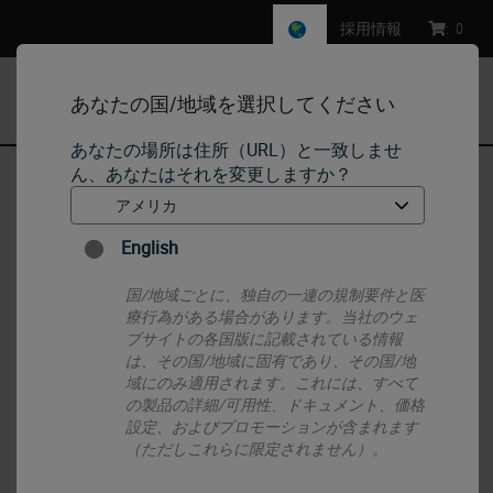
採用情報
:
0
あなたの国/地域を選択してください
MENU
あなたの場所は住所（URL）と一致しませ
ん、あなたはそれを変更しますか？
ホーム
•
IHC & ISH
•
ISH Probes - Molecular Pathology
•
BOND CMV Probe
English
国/地域ごとに、独自の一連の規制要件と医
療行為がある場合があります。当社のウェ
ブサイトの各国版に記載されている情報
は、その国/地域に固有であり、その国/地
域にのみ適用されます。これには、すべて
の製品の詳細/可用性、ドキュメント、価格
設定、およびプロモーションが含まれます
（ただしこれらに限定されません）。