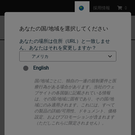
採用情報
:
0
あなたの国/地域を選択してください
MENU
あなたの場所は住所（URL）と一致しませ
ん、あなたはそれを変更しますか？
ホーム
•
IHC & ISH
•
ISH Probes - Molecular Pathology
•
BOND Kappa Probe
English
国/地域ごとに、独自の一連の規制要件と医
療行為がある場合があります。当社のウェ
ブサイトの各国版に記載されている情報
は、その国/地域に固有であり、その国/地
域にのみ適用されます。これには、すべて
の製品の詳細/可用性、ドキュメント、価格
設定、およびプロモーションが含まれます
（ただしこれらに限定されません）。