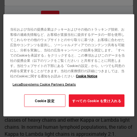
また
いいえ
はい
Human tonsil: in situ hybridization for kappa mRNA using Kappa Probe, Anti-
当社および当社の提携企業はクッキーおよびその他のトラッキング技術、お
Fluorescein Antibody and BOND Polymer Refine Detection.
客様の連絡先情報など、お客様が直接当社に提供するデータの一部を使用し
BOND Kappa Probe
てこれらやその他のウェブサイトとのやり取りに基づき、お客様に合わせた
広告やコンテンツを提供し、ソーシャルメディアでのコンテンツ共有を可能
にし、分析を実施し、当社の広告キャンペーンの効果を測定します。「すべ
てのCookieを承認する」をクリックすると、この事項およびこのデータを当
Kappa Probe is used for the qualitative identification of
社の提携企業（以下のリンクをご覧ください）と共有することに同意しま
Kappa light chain messenger RNA (mRNA) in formalin-
す。当社ウェブサイトの下部にある「Cookieの設定」から、いつでも同意の
fixed, paraffin-embedded tissue by in situ hybridization
内容を変更することができます。当社の業務慣行の詳細につきましては、当
社のCookieに関する通知をお読みください
Cookie Notice
(ISH) using the automated BOND system.
LeicaBiosystems Cookie Partners Details
There are five classes of immunoglobulin, determined by
the type of heavy chain. In contrast, there are only two
Cookie 設定
すべての Cookie を受け入れる
types of light chain: Kappa or Lambda. Each individual
immunogloblin molecule is composed of one of five
classes of heavy chains and either Kappa or Lambda light
chains. In normal human lymphoid populations, the ratio of
Kappa to Lambda light chains is approximately 2:1.