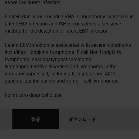
as well as latent infection.
Epstein Barr Virus encoded RNA is abundantly expressed in
latent EBV infection and ISH is considered a sensitive
method for the detection of latent EBV infection.
Latent EBV infection is associated with several conditions
including: Hodgkin's Lymphoma, B cell Non Hodgkin's
Lymphoma, nasopharyngeal carcinoma,
lymphoproliferative disorders and lymphoma in the
immunosuppressed, including transplant and AIDS
patients, gastric cancer and some T cell lymphomas.
For in vitro diagnostic use.
製品
ダウンロード