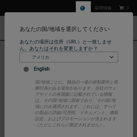
採用情報
:
0
あなたの国/地域を選択してください
MENU
あなたの場所は住所（URL）と一致しませ
ん、あなたはそれを変更しますか？
ホーム
•
IHC & ISH
•
ISH Probes - Molecular Pathology
•
BOND EBER Probe
English
国/地域ごとに、独自の一連の規制要件と医
療行為がある場合があります。当社のウェ
ブサイトの各国版に記載されている情報
は、その国/地域に固有であり、その国/地
域にのみ適用されます。これには、すべて
の製品の詳細/可用性、ドキュメント、価格
設定、およびプロモーションが含まれます
（ただしこれらに限定されません）。