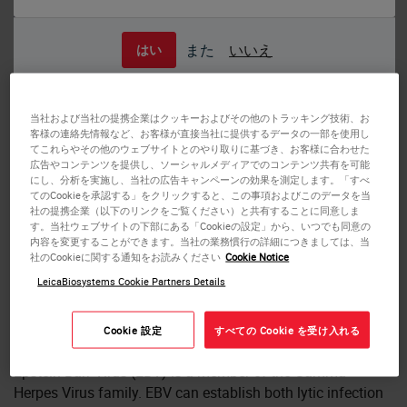
また
いいえ
はい
Hodgkin’s lymphoma: in situ hybridization for Epstein-Barr virus (EBV)
encoded mRNA using EBER Probe, Anti-Fluorescein Antibody and BOND
Polymer Refine Detection.
当社および当社の提携企業はクッキーおよびその他のトラッキング技術、お
BOND EBER Probe
客様の連絡先情報など、お客様が直接当社に提供するデータの一部を使用し
てこれらやその他のウェブサイトとのやり取りに基づき、お客様に合わせた
広告やコンテンツを提供し、ソーシャルメディアでのコンテンツ共有を可能
にし、分析を実施し、当社の広告キャンペーンの効果を測定します。「すべ
BOND ISH probes are provided in a ready-to-use format and
てのCookieを承認する」をクリックすると、この事項およびこのデータを当
their use has been validated together with Leica ancillaries
社の提携企業（以下のリンクをご覧ください）と共有することに同意しま
and BOND Polymer Refine detection for quality you can
す。当社ウェブサイトの下部にある「Cookieの設定」から、いつでも同意の
内容を変更することができます。当社の業務慣行の詳細につきましては、当
depend on. Turnaround time is rapid – around 4 hours 20
社のCookieに関する通知をお読みください
Cookie Notice
minutes using the standard BOND protocol, enabling the
LeicaBiosystems Cookie Partners Details
rapid turnaround of results vs. typical overnight protocols
or outsourced testing, for improved patient care.
Cookie 設定
すべての Cookie を受け入れる
Background
Epstein-Barr Virus (EBV) is a member of the Gamma
Herpes Virus family. EBV can establish both lytic infection