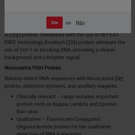
Kreatech FISH Probes
ou
Não
Sim
Kreatech
FISH
probes are the latest in advancements
in
FISH
probes. Developed with the use of REPEAT-
FREE technology, Kreatech
FISH
probes eliminate the
use of Cot-1 or blocking DNA, providing a clearer
background and a brighter signal.
Novocastra FISH Probes
Reliably detect RNA sequences with Novocastra
ISH
probes, detection systems, and ancillary reagents.
Clinically relevant – range includes important
probes such as Kappa, Lambda and Epstein-
Barr virus
Qualitative – Fluorescein-Conjugated
Oligonucleotide probes for the qualitative
detection of RNA transcripts