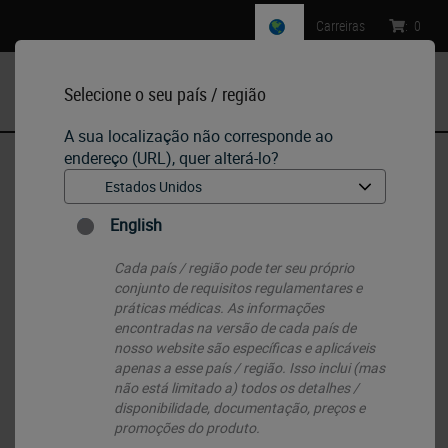
Carreiras
:
0
Selecione o seu país / região
MENU
A sua localização não corresponde ao
endereço (URL), quer alterá-lo?
Início
•
IHC & ISH
•
ISH Probes - Molecular Pathology
English
ISH Probes - Molecular Pathology
Cada país / região pode ter seu próprio
conjunto de requisitos regulamentares e
práticas médicas. As informações
encontradas na versão de cada país de
nosso website são específicas e aplicáveis ​​
apenas a esse país / região. Isso inclui (mas
não está limitado a) todos os detalhes /
disponibilidade, documentação, preços e
promoções do produto.