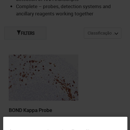
Complete – probes, detection systems and
ancillary reagents working together
FILTERS
BOND Kappa Probe