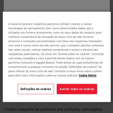
ou
Não
Sim
Detecção vermelha de refinação
A nossa empresa e respetivos parceiros utilizam cookies e outras
tecnologias de rastreamento, bem como determinados dados que o
utilizador nos fornece diretamente, como os seus dados de contacto, para
de polímero Bond
melhorar a experiência de utilização do nosso sítio da web, fornecer
anúncios e conteúdos personalizados com base nas respetivas interações
com este e outros sítios da web, permitir que o utilizador partilhe conteúdos
A detecção vermelha de refinação de polímero Bond é um
nas redes sociais, realizar análises estatísticas e avaliar a eficácia das
sistema de detecção vermelho marcado por IVD para o
campanhas publicitárias. Se clicar em “Aceitar todos os cookies”, concorda
com estas condições e com a partilha destes dados com os nossos
sistema automatizado Bond.
parceiros (consulte a ligação abaixo). Pode alterar as suas preferências de
consentimento a qualquer momento na secção “Definições de cookies” da
parte inferior do nosso sítio da web. Consulte o nosso Aviso sobre cookies
A detecção vermelha de refinação de polímero Bond é livre
para obter mais informações sobre as nossas práticas
Cookie Notice
de biotina, utilizando polímeros compactos ligados à
alcalina fosfatase (AP) para oferecer uma melhor
Definições de cookies
Aceitar todos os cookies
penetração tecidual e sensibilidade de reagente
insuperável.
Contém reagente de polímero pós primário, cromogênio