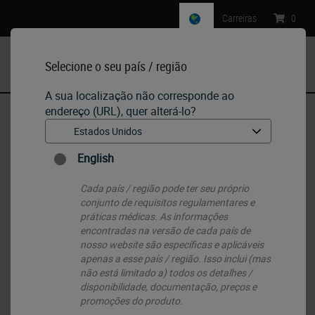
Carreiras
:
0
Selecione o seu país / região
MENU
A sua localização não corresponde ao
endereço (URL), quer alterá-lo?
Início
•
IHC & ISH
•
Detection Systems
•
Detecção vermelha de refinação de polímero Bond
English
Cada país / região pode ter seu próprio
conjunto de requisitos regulamentares e
práticas médicas. As informações
encontradas na versão de cada país de
nosso website são específicas e aplicáveis ​​
apenas a esse país / região. Isso inclui (mas
não está limitado a) todos os detalhes /
disponibilidade, documentação, preços e
promoções do produto.