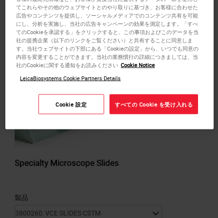
or
REQUEST
a bulk quote.
てこれらやその他のウェブサイトとのやり取りに基づき、お客様に合わせた
広告やコンテンツを提供し、ソーシャルメディアでのコンテンツ共有を可能
見積もりに追加する
にし、分析を実施し、当社の広告キャンペーンの効果を測定します。「すべ
てのCookieを承認する」をクリックすると、この事項およびこのデータを当
社の提携企業（以下のリンクをご覧ください）と共有することに同意しま
す。当社ウェブサイトの下部にある「Cookieの設定」から、いつでも同意の
内容を変更することができます。当社の業務慣行の詳細につきましては、当
社のCookieに関する通知をお読みください
Cookie Notice
LeicaBiosystems Cookie Partners Details
Cookie 設定
すべての Cookie を受け入れる
Specialty Microscope Slides
製品