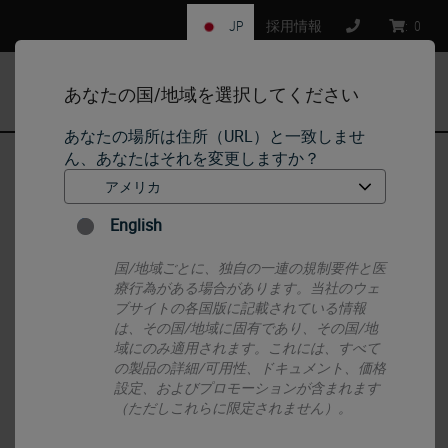
JP
採用情報
:
0
あなたの国/地域を選択してください
MENU
あなたの場所は住所（URL）と一致しませ
ん、あなたはそれを変更しますか？
ホーム
•
Histology Consumables
•
Slides & Coverglass
English
Slides & Coverglass
国/地域ごとに、独自の一連の規制要件と医
療行為がある場合があります。当社のウェ
ブサイトの各国版に記載されている情報
は、その国/地域に固有であり、その国/地
域にのみ適用されます。これには、すべて
の製品の詳細/可用性、ドキュメント、価格
設定、およびプロモーションが含まれます
（ただしこれらに限定されません）。