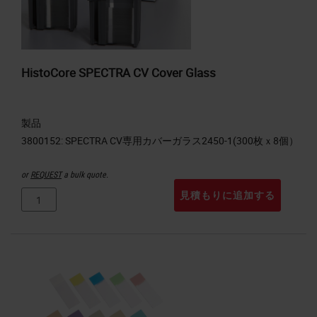
HistoCore SPECTRA CV Cover Glass
製品
or
REQUEST
a bulk quote.
見積もりに追加する