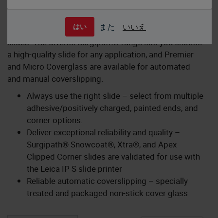
また
いいえ
はい
Create clearly superior microscope slides and e-
slides. The diverse Surgipath® range lets you choose
a high-quality slide for any application, and Premier
and Micro Coverglass are available for automated
and manual coverslipping.
Always use the right slide – select from multiple
adhesive/positively charged, painted ends, and
corner options.
Deliver exceptional reliability and quality –
Surgipath® Snowcoat®, Xtra®, and Apex
Clipped Corner slides are validated for use with
the Leica IP S slide printer
Reliable automatic coverslipping – specially
treated and packaged non-stick cover glass