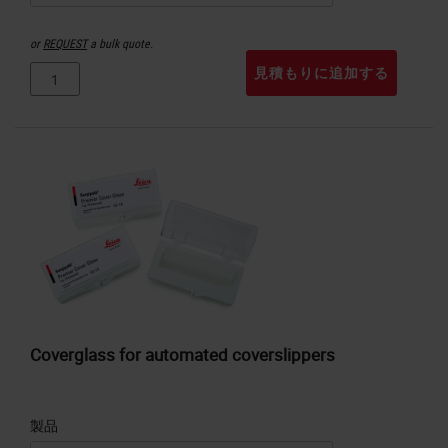
or
REQUEST
a bulk quote.
見積もりに追加する
Coverglass for automated coverslippers
製品