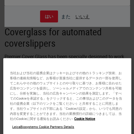
また
いいえ
はい
Coverglass for automated
coverslippers
Premier Cover Glass has been specially designed to work
with
automated coverslippers
.
当社および当社の提携企業はクッキーおよびその他のトラッキング技術、お
客様の連絡先情報など、お客様が直接当社に提供するデータの一部を使用し
Extra processes to
prevent sticking
are employed during
てこれらやその他のウェブサイトとのやり取りに基づき、お客様に合わせた
manufacturing.
広告やコンテンツを提供し、ソーシャルメディアでのコンテンツ共有を可能
にし、分析を実施し、当社の広告キャンペーンの効果を測定します。「すべ
てのCookieを承認する」をクリックすると、この事項およびこのデータを当
Premier coverglass available in multiple sizes.
社の提携企業（以下のリンクをご覧ください）と共有することに同意しま
Thinness: 013mm - 0.17mm
す。当社ウェブサイトの下部にある「Cookieの設定」から、いつでも同意の
内容を変更することができます。当社の業務慣行の詳細につきましては、当
社のCookieに関する通知をお読みください
Cookie Notice
Sizes range from 22 X 40mm to 24 x 60mm as noted
LeicaBiosystems Cookie Partners Details
below.