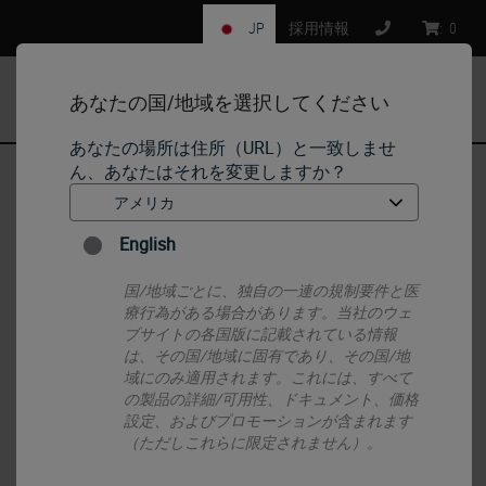
JP
採用情報
:
0
あなたの国/地域を選択してください
MENU
あなたの場所は住所（URL）と一致しませ
ん、あなたはそれを変更しますか？
ホーム
•
Histology Consumables
•
Slides & Coverglass
•
Coverglass for automated coverslippers
English
国/地域ごとに、独自の一連の規制要件と医
療行為がある場合があります。当社のウェ
ブサイトの各国版に記載されている情報
は、その国/地域に固有であり、その国/地
域にのみ適用されます。これには、すべて
の製品の詳細/可用性、ドキュメント、価格
設定、およびプロモーションが含まれます
（ただしこれらに限定されません）。