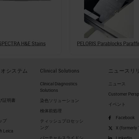
SPECTRA H&E Stains
PELORIS Parablocks Paraffi
イオシステム
Clinical Solutions
ニュースリ
Clinical Diagnostics
ニュース
Solutions
Customer Perspe
び証明書
染色ソリューション
イベント
検体前処理
Facebook
ップ
ティッシュプロセッシ
ング
X (formerly 
h Leica
バーチャルスライドシ
LinkedIn