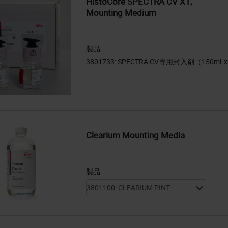
HistoCore SPECTRA CV X1,
Mounting Medium
製品
Clearium Mounting Media
製品