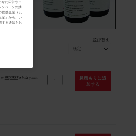
わせた広告やコ
ャンペーンの効
の提携企業（以
設定」から、い
関する通知をお
並び替え
or
REQUEST
a bulk quote.
見積もりに追
加する