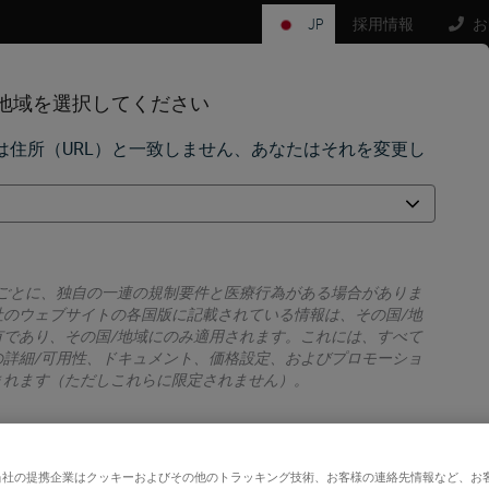
JP
採用情報
お
/地域を選択してください
は住所（URL）と一致しません、あなたはそれを変更し
サイエンス分野
学習リソース
サポート
ives
ing Media & Adhesives
域ごとに、独自の一連の規制要件と医療行為がある場合がありま
社のウェブサイトの各国版に記載されている情報は、その国/地
有であり、その国/地域にのみ適用されます。これには、すべて
e media that’s right for your laboratory. The Surgipath® ra
の詳細/可用性、ドキュメント、価格設定、およびプロモーショ
a variety of mounting media and adhesives for both paraffin
まれます（ただしこれらに限定されません）。
en specimens. No matter how you work, our mounting solut
 for you.
eased safety – xylene-free options.
当社の提携企業はクッキーおよびその他のトラッキング技術、お客様の連絡先情報など、お
また
いいえ
はい
h-quality – clear and permanent mounting media.