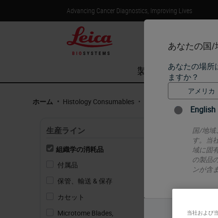
Advancing Cancer Diagnostics, Improving Lives
あなたの国
あなたの場所
製品
ライフ
ますか？
ホーム
•
Histology Consumables
•
Mounting Media & Adhes
English
Mount
生産ライン
国/地
す。当
組織学の消耗品
域に固
Choose th
の製品
includes 
付属品
(21)
ンが含
and froz
保管、輸送 & 保存
(8)
will work
カセット
(35)
Incr
Microtome Blades,
(11)
当社および
Hig