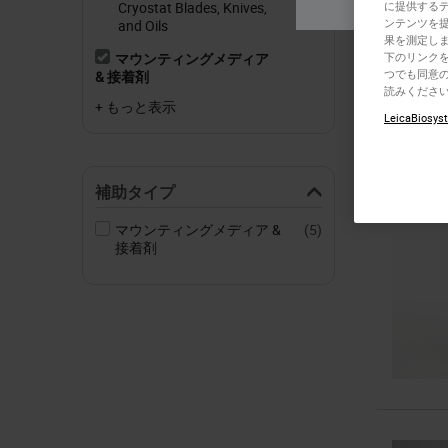
Cryostat Blades, Knives,
に提供する
ンテンツを
and Oils
果を測定しま
マウンティングメディア
下のリンクを
つでも同意の
& 接着剤
読みくださ
+ もっと表示
LeicaBiosyst
補助タイプ
マウンティングメディア &
(5)
接着剤