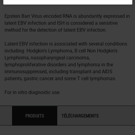
as well as latent infection.
Epstein Barr Virus encoded RNA is abundantly expressed in
latent EBV infection and ISH is considered a sensitive
method for the detection of latent EBV infection.
Latent EBV infection is associated with several conditions
including: Hodgkin's Lymphoma, B cell Non Hodgkin's
Lymphoma, nasopharyngeal carcinoma,
lymphoproliferative disorders and lymphoma in the
immunosuppressed, including transplant and AIDS
patients, gastric cancer and some T cell lymphomas.
For in vitro diagnostic use.
PRODUITS
TÉLÉCHARGEMENTS