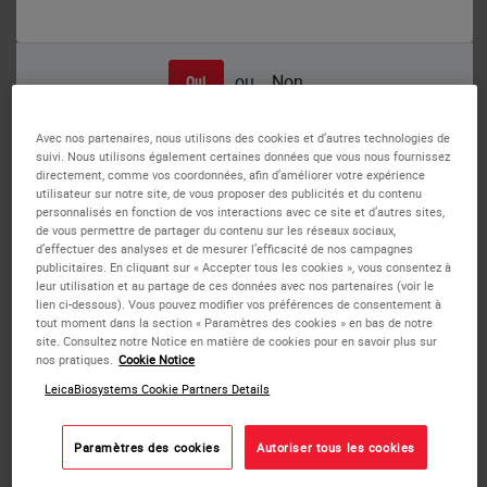
ou
Non
Oui
Hodgkin’s lymphoma: in situ hybridization for Epstein-Barr virus (EBV)
encoded mRNA using EBER Probe, Anti-Fluorescein Antibody and BOND
Avec nos partenaires, nous utilisons des cookies et d’autres technologies de
Polymer Refine Detection.
BOND EBER Probe
suivi. Nous utilisons également certaines données que vous nous fournissez
directement, comme vos coordonnées, afin d’améliorer votre expérience
utilisateur sur notre site, de vous proposer des publicités et du contenu
personnalisés en fonction de vos interactions avec ce site et d’autres sites,
BOND ISH probes are provided in a ready-to-use format and
de vous permettre de partager du contenu sur les réseaux sociaux,
their use has been validated together with Leica ancillaries
d’effectuer des analyses et de mesurer l’efficacité de nos campagnes
and BOND Polymer Refine detection for quality you can
publicitaires. En cliquant sur « Accepter tous les cookies », vous consentez à
leur utilisation et au partage de ces données avec nos partenaires (voir le
depend on. Turnaround time is rapid – around 4 hours 20
lien ci-dessous). Vous pouvez modifier vos préférences de consentement à
minutes using the standard BOND protocol, enabling the
tout moment dans la section « Paramètres des cookies » en bas de notre
rapid turnaround of results vs. typical overnight protocols
site. Consultez notre Notice en matière de cookies pour en savoir plus sur
nos pratiques.
Cookie Notice
or outsourced testing, for improved patient care.
LeicaBiosystems Cookie Partners Details
Background
Epstein-Barr Virus (EBV) is a member of the Gamma
Paramètres des cookies
Autoriser tous les cookies
Herpes Virus family. EBV can establish both lytic infection