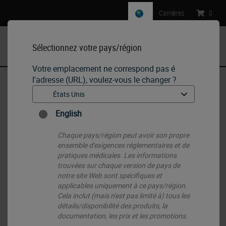
Carrières
:
0
Sélectionnez votre pays/région
MENU
Votre emplacement ne correspond pas é
l'adresse (URL), voulez-vous le changer ?
Accueil
•
IHC & ISH
•
ISH Probes - Molecular Pathology
•
BOND EBER Probe
English
Chaque pays/région peut avoir son propre
ensemble d'exigences réglementaires et de
pratiques médicales. Les informations
trouvées sur chaque version de pays de
notre site Web sont spécifiques et
applicables uniquement à ce pays/région.
Cela inclut (mais n'est pas limité à) tous les
détails/disponibilité des produits, la
documentation, les prix et les promotions.