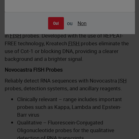
Kreatech FISH Probes
ou
Non
Oui
Kreatech
FISH
probes are the latest in advancements
in
FISH
probes. Developed with the use of REPEAT-
FREE technology, Kreatech
FISH
probes eliminate the
use of Cot-1 or blocking DNA, providing a clearer
background and a brighter signal.
Novocastra FISH Probes
Reliably detect RNA sequences with Novocastra
ISH
probes, detection systems, and ancillary reagents.
Clinically relevant – range includes important
probes such as Kappa, Lambda and Epstein-
Barr virus
Qualitative – Fluorescein-Conjugated
Oligonucleotide probes for the qualitative
detection of RNA transcripts