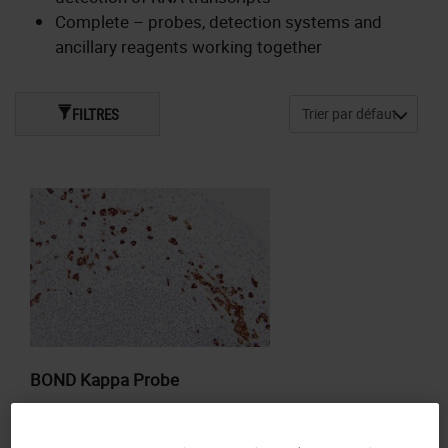
Complete – probes, detection systems and
ancillary reagents working together
FILTRES
BOND Kappa Probe