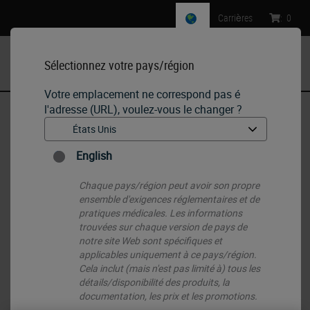
Carrières
:
0
Sélectionnez votre pays/région
MENU
Votre emplacement ne correspond pas é
l'adresse (URL), voulez-vous le changer ?
Accueil
•
IHC & ISH
•
ISH Probes - Molecular Pathology
•
BOND RNA Positive Control
English
Chaque pays/région peut avoir son propre
ensemble d'exigences réglementaires et de
pratiques médicales. Les informations
trouvées sur chaque version de pays de
notre site Web sont spécifiques et
applicables uniquement à ce pays/région.
Cela inclut (mais n'est pas limité à) tous les
détails/disponibilité des produits, la
documentation, les prix et les promotions.