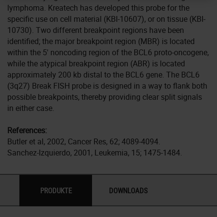
lymphoma. Kreatech has developed this probe for the
specific use on cell material (KBI-10607), or on tissue (KBI-
10730). Two different breakpoint regions have been
identified; the major breakpoint region (MBR) is located
within the 5' noncoding region of the BCL6 proto-oncogene,
while the atypical breakpoint region (ABR) is located
approximately 200 kb distal to the BCL6 gene. The BCL6
(3q27) Break FISH probe is designed in a way to flank both
possible breakpoints, thereby providing clear split signals
in either case.
References:
Butler et al, 2002, Cancer Res, 62; 4089-4094.
Sanchez-Izquierdo, 2001, Leukemia, 15; 1475-1484.
PRODUKTE
DOWNLOADS