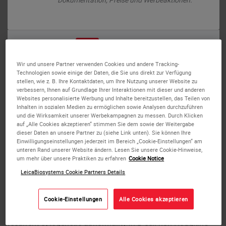
oder
Nein
Ja
Wir und unsere Partner verwenden Cookies und andere Tracking-
Technologien sowie einige der Daten, die Sie uns direkt zur Verfügung
stellen, wie z. B. Ihre Kontaktdaten, um Ihre Nutzung unserer Website zu
verbessern, Ihnen auf Grundlage Ihrer Interaktionen mit dieser und anderen
Websites personalisierte Werbung und Inhalte bereitzustellen, das Teilen von
Inhalten in sozialen Medien zu ermöglichen sowie Analysen durchzuführen
BCL6 (3q27) Break probe hybridized to patient material (1RG1R1G). Image
und die Wirksamkeit unserer Werbekampagnen zu messen. Durch Klicken
kindly provided by Prof. Siebert, Kiel.
auf „Alle Cookies akzeptieren“ stimmen Sie dem sowie der Weitergabe
dieser Daten an unsere Partner zu (siehe Link unten). Sie können Ihre
Einwilligungseinstellungen jederzeit im Bereich „Cookie-Einstellungen“ am
unteren Rand unserer Website ändern. Lesen Sie unsere Cookie-Hinweise,
um mehr über unsere Praktiken zu erfahren
Cookie Notice
RUO - BCL6 Break (3q27)
LeicaBiosystems Cookie Partners Details
Chromosomal translocations involving band 3q27 with
Cookie-Einstellungen
Alle Cookies akzeptieren
various different partner chromosomes represent a
recurrent cytogenetic abnormality in B-cell non-Hodgkin's