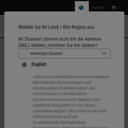
Karriere
:
0
Wählen Sie Ihr Land / Ihre Region aus
MENU
Ihr Standort stimmt nicht mit der Adresse
(URL) überein, möchten Sie ihn ändern?
Start
•
IHC & ISH
•
ISH Probes - Molecular Pathology
•
RUO - BCL6 Break (3q27)
English
Jedes Land/jede Region kann seine eigenen
behördlichen Anforderungen und
medizinischen Praktiken haben. Die
Informationen in den einzelnen
Länderversionen unserer Website sind
spezifisch und gelten nur für dieses
Land/diese Region. Dies umfasst (ist aber
nicht beschränkt auf) alle
Produktdetails/Verfügbarkeit,
Dokumentation, Preise und Werbeaktionen.