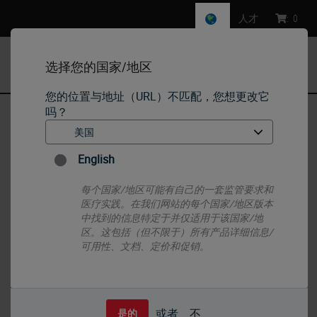
人才
:
0
选择您的国家/地区
MENU
您的位置与地址（URL）不匹配，您想更改它
吗？
首页
•
IHC & ISH
•
ISH Probes - Molecular Pathology
•
RUO - FGFR3 / IGH (4p16 / 14q32)
English
每个国家/地区可能有自己的一套监管要求和
医疗实践。在我们网站的每个国家/地区版本
中找到的信息特定于并仅适用于该国家/地
区。这包括（但不限于）所有产品详细信息/
可用性、文档、定价和促销。
或者
不
是的