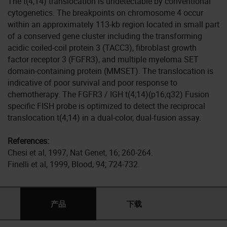
The t(4;14) translocation is undetectable by conventional
cytogenetics. The breakpoints on chromosome 4 occur
within an approximately 113-kb region located in small part
of a conserved gene cluster including the transforming
acidic coiled-coil protein 3 (TACC3), fibroblast growth
factor receptor 3 (FGFR3), and multiple myeloma SET
domain-containing protein (MMSET). The translocation is
indicative of poor survival and poor response to
chemotherapy. The FGFR3 / IGH t(4;14)(p16;q32) Fusion
specific FISH probe is optimized to detect the reciprocal
translocation t(4;14) in a dual-color, dual-fusion assay.
References:
Chesi et al, 1997, Nat Genet, 16; 260-264.
Finelli et al, 1999, Blood, 94; 724-732.
产品
下载