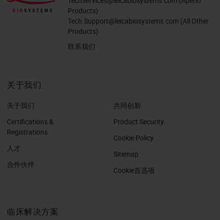
TechServices@leicabiosystems.com
(Aperio
Products)
Tech.Support@leicabiosystems.com
(All Other
Products)
联系我们
关于我们
关于我们
共同创新
Certifications &
Product Security
Registrations
Cookie Policy
人才
Sitemap
合作伙伴
Cookie首选项
临床解决方案