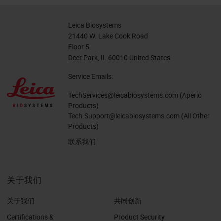
Leica Biosystems
21440 W. Lake Cook Road
Floor 5
Deer Park, IL 60010 United States
Service Emails:
TechServices@leicabiosystems.com
(Aperio
Products)
Tech.Support@leicabiosystems.com
(All Other
Products)
联系我们
关于我们
关于我们
共同创新
Certifications &
Product Security