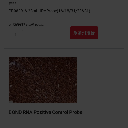
产品
or
REQUEST
a bulk quote.
添加到报价
BOND RNA Positive Control Probe