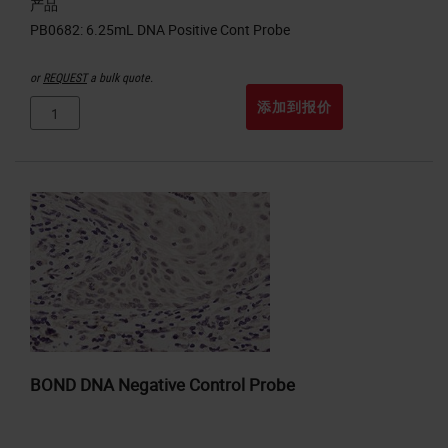
产品
or
REQUEST
a bulk quote.
添加到报价
BOND DNA Negative Control Probe