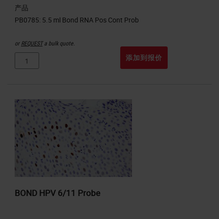
产品
or
REQUEST
a bulk quote.
添加到报价
BOND HPV 6/11 Probe