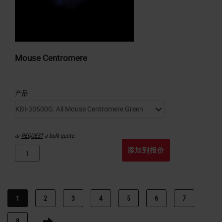
Mouse Centromere
产品
or
REQUEST
a bulk quote.
添加到报价
1
2
3
4
5
6
7
8