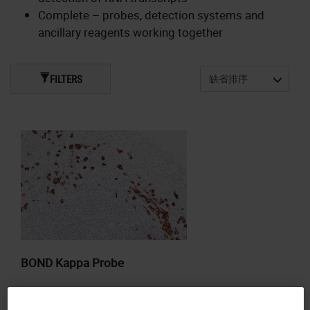
Complete – probes, detection systems and
ancillary reagents working together
FILTERS
BOND Kappa Probe