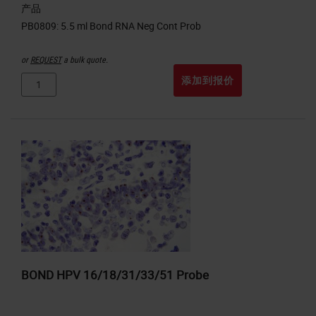
产品
or
REQUEST
a bulk quote.
添加到报价
BOND HPV 16/18/31/33/51 Probe