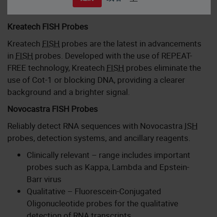
Kreatech FISH Probes
Kreatech
FISH
probes are the latest in advancements
in
FISH
probes. Developed with the use of REPEAT-
FREE technology, Kreatech
FISH
probes eliminate the
use of Cot-1 or blocking DNA, providing a clearer
background and a brighter signal.
Novocastra FISH Probes
Reliably detect RNA sequences with Novocastra
ISH
probes, detection systems, and ancillary reagents.
Clinically relevant – range includes important
probes such as Kappa, Lambda and Epstein-
Barr virus
Qualitative – Fluorescein-Conjugated
Oligonucleotide probes for the qualitative
detection of RNA transcripts