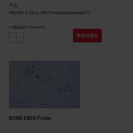
产品
or
REQUEST
a bulk quote.
添加到报价
BOND EBER Probe