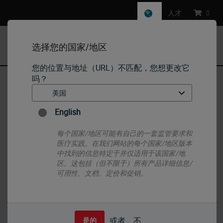
人才
:
0
选择您的国家/地区
MENU
您的位置与地址（URL）不匹配，您想更改它
吗？
首页
•
IHC & ISH
•
ISH Probes - Molecular Pathology
English
ISH Probes - Molecular Pathology
每个国家/地区可能有自己的一套监管要求和
医疗实践。在我们网站的每个国家/地区版本
中找到的信息特定于并仅适用于该国家/地
区。这包括（但不限于）所有产品详细信息/
可用性、文档、定价和促销。
或者
不
是的