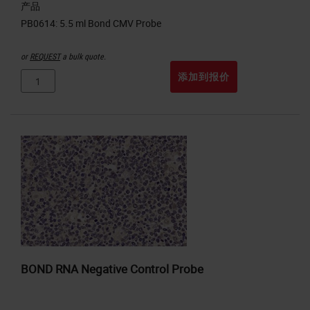
产品
or
REQUEST
a bulk quote.
添加到报价
BOND RNA Negative Control Probe