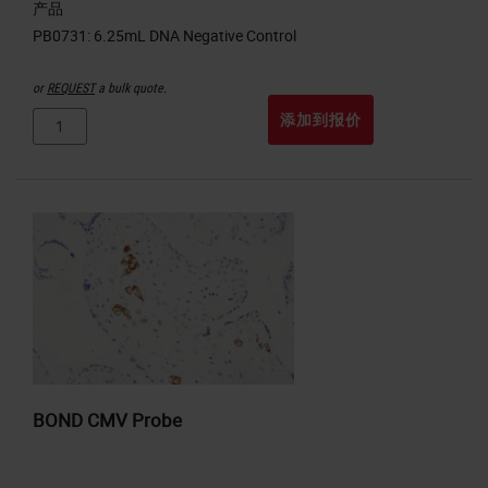
产品
or
REQUEST
a bulk quote.
添加到报价
BOND CMV Probe