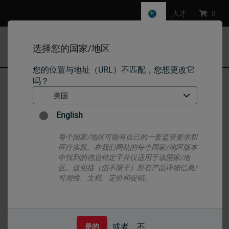
人才
:
0
选择您的国家/地区
MENU
您的位置与地址（URL）不匹配，您想更改它
吗？
首页
•
IHC & ISH
•
ISH Probes - Molecular Pathology
•
RUO - ETV6 Break (12p13)
English
每个国家/地区可能有自己的一套监管要求和
医疗实践。在我们网站的每个国家/地区版本
中找到的信息特定于并仅适用于该国家/地
区。这包括（但不限于）所有产品详细信息/
可用性、文档、定价和促销。
或者
不
是的