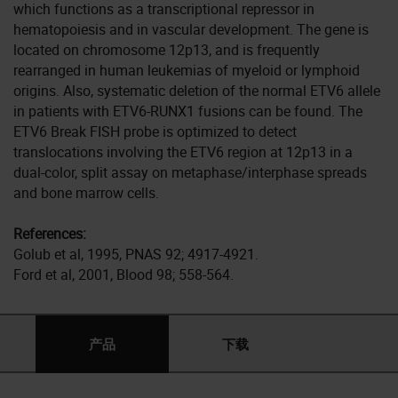
which functions as a transcriptional repressor in
hematopoiesis and in vascular development. The gene is
located on chromosome 12p13, and is frequently
rearranged in human leukemias of myeloid or lymphoid
origins. Also, systematic deletion of the normal ETV6 allele
in patients with ETV6-RUNX1 fusions can be found. The
ETV6 Break FISH probe is optimized to detect
translocations involving the ETV6 region at 12p13 in a
dual-color, split assay on metaphase/interphase spreads
and bone marrow cells.
References:
Golub et al, 1995, PNAS 92; 4917-4921.
Ford et al, 2001, Blood 98; 558-564.
产品
下载