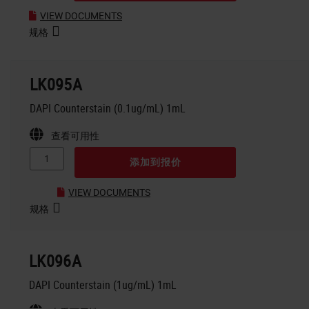
VIEW DOCUMENTS
规格
LK095A
DAPI Counterstain (0.1ug/mL) 1mL
查看可用性
添加到报价
VIEW DOCUMENTS
规格
LK096A
DAPI Counterstain (1ug/mL) 1mL