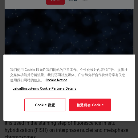
Manual Ancillaries - molecular -
我们使用 Cookie 以允许我们网站的正常工作、个性化设计内容和广告、提供社
交媒体功能并分析流量。我们还同社交媒体、广告和分析合作伙伴分享有关您
Counterstains
使用我们网站的信息。
Cookie Notice
LeicaBiosystems Cookie Partners Details
DAPI Counterstain is used as a counterstain for
chromosomes. The counterstain consists of DAPI and
Cookie 设置
接受所有 Cookie
antifade, which helps preserving the fluorescence signal.
DAPI binds strongly to DNA, particularly to AT rich regions.
It is used in the staining step of fluorescence in situ
hybridization (FISH) on interphase nuclei and metaphase
chromosomes.