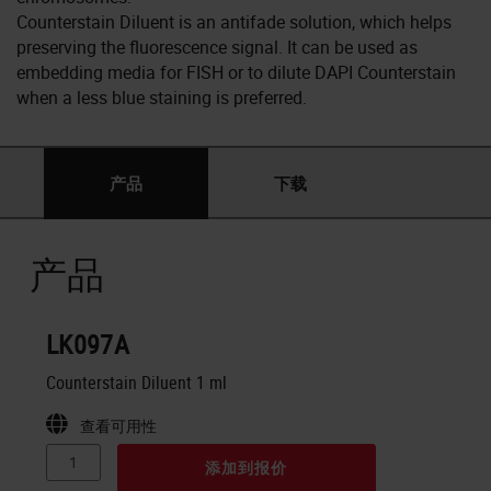
Counterstain Diluent is an antifade solution, which helps
preserving the fluorescence signal. It can be used as
embedding media for FISH or to dilute DAPI Counterstain
when a less blue staining is preferred.
产品
下载
产品
LK097A
Counterstain Diluent 1 ml
查看可用性
添加到报价