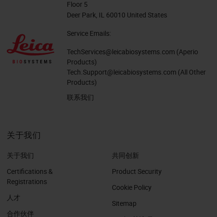
Floor 5
Deer Park, IL 60010 United States
Service Emails:
TechServices@leicabiosystems.com
(Aperio
Products)
Tech.Support@leicabiosystems.com
(All Other
Products)
联系我们
关于我们
关于我们
共同创新
Certifications &
Product Security
Registrations
Cookie Policy
人才
Sitemap
合作伙伴