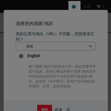
人才
:
0
选择您的国家/地区
MENU
您的位置与地址（URL）不匹配，您想更改它
吗？
首页
•
IHC & ISH
•
ISH Probes - Molecular Pathology
•
Manual Ancillaries - molecular - Counterstains
English
每个国家/地区可能有自己的一套监管要求和
医疗实践。在我们网站的每个国家/地区版本
中找到的信息特定于并仅适用于该国家/地
区。这包括（但不限于）所有产品详细信息/
可用性、文档、定价和促销。
或者
不
是的