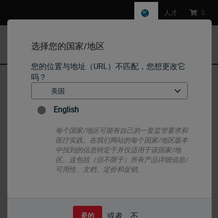
人才
:
0
选择您的国家/地区
MENU
您的位置与地址（URL）不匹配，您想更改它
吗？
首页
•
IHC & ISH
•
ISH Probes - Molecular Pathology
•
IVD MET/SE 7
English
每个国家/地区可能有自己的一套监管要求和
医疗实践。在我们网站的每个国家/地区版本
中找到的信息特定于并仅适用于该国家/地
区。这包括（但不限于）所有产品详细信息/
可用性、文档、定价和促销。
或者
不
是的