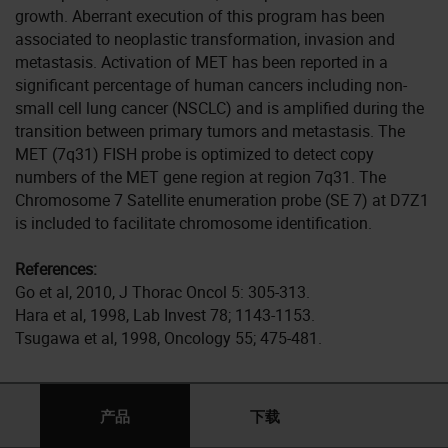
growth. Aberrant execution of this program has been
associated to neoplastic transformation, invasion and
metastasis. Activation of MET has been reported in a
significant percentage of human cancers including non-
small cell lung cancer (NSCLC) and is amplified during the
transition between primary tumors and metastasis. The
MET (7q31) FISH probe is optimized to detect copy
numbers of the MET gene region at region 7q31. The
Chromosome 7 Satellite enumeration probe (SE 7) at D7Z1
is included to facilitate chromosome identification.
References:
Go et al, 2010, J Thorac Oncol 5: 305-313.
Hara et al, 1998, Lab Invest 78; 1143-1153.
Tsugawa et al, 1998, Oncology 55; 475-481.
产品
下载