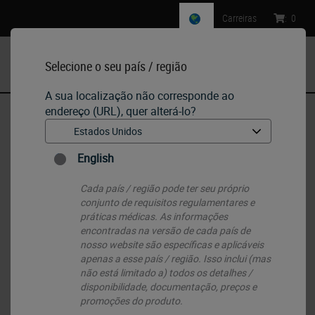
Carreiras
:
0
Selecione o seu país / região
MENU
A sua localização não corresponde ao
endereço (URL), quer alterá-lo?
Início
•
IHC & ISH
•
IHC Primary Antibodies
•
Melanoma Marker (HMB45)
English
Cada país / região pode ter seu próprio
conjunto de requisitos regulamentares e
práticas médicas. As informações
encontradas na versão de cada país de
nosso website são específicas e aplicáveis ​​
apenas a esse país / região. Isso inclui (mas
não está limitado a) todos os detalhes /
disponibilidade, documentação, preços e
promoções do produto.