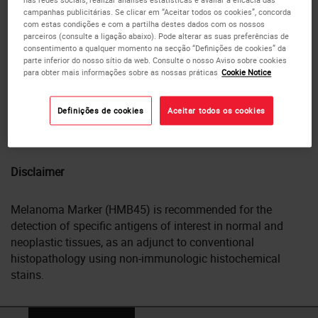
other tumors demonstrating melanoma/melanocytic
campanhas publicitárias. Se clicar em “Aceitar todos os cookies”, concorda
differentiation.
com estas condições e com a partilha destes dados com os nossos
parceiros (consulte a ligação abaixo). Pode alterar as suas preferências de
consentimento a qualquer momento na secção “Definições de cookies” da
parte inferior do nosso sítio da web. Consulte o nosso Aviso sobre cookies
Product Specific Information
para obter mais informações sobre as nossas práticas
Cookie Notice
The clone is also reported to react with junctional and blue
Definições de cookies
Aceitar todos os cookies
nevus cells. (Bacchi CE et al., A Review. Applied
Immunohistochemistry. 4:73-85 (1996)).
Disclaimer
Melanoma Marker (HMB45) is recommended for the
detection of specific antigens of interest in normal and
neoplastic tissues, as an adjunct to conventional
histopathology using non-immunologic histochemical
stains.