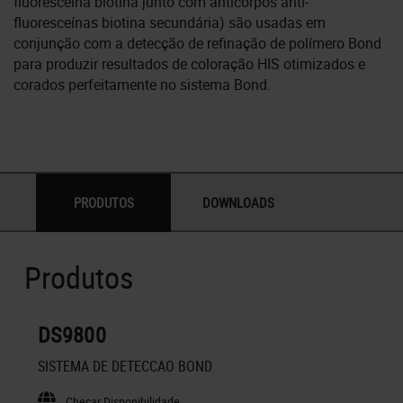
fluoresceína biotina junto com anticorpos anti-
fluoresceínas biotina secundária) são usadas em
conjunção com a detecção de refinação de polímero Bond
para produzir resultados de coloração HIS otimizados e
corados perfeitamente no sistema Bond.
PRODUTOS
DOWNLOADS
Produtos
DS9800
SISTEMA DE DETECCAO BOND
Checar Disponibilidade