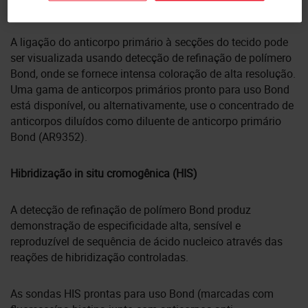
Imuno-histoquímica (IHQ)
A ligação do anticorpo primário à secções do tecido pode
ser visualizada usando detecção de refinação de polímero
Bond, onde se fornece intensa coloração de alta resolução.
Uma gama de anticorpos primários pronto para uso Bond
está disponível, ou alternativamente, use o concentrado de
anticorpos diluídos como diluente de anticorpo primário
Bond (AR9352).
Hibridização in situ cromogênica (HIS)
A detecção de refinação de polímero Bond produz
demonstração de especificidade alta, sensível e
reproduzível de sequência de ácido nucleico através das
reações de hibridização controladas.
As sondas HIS prontas para uso Bond (marcadas com