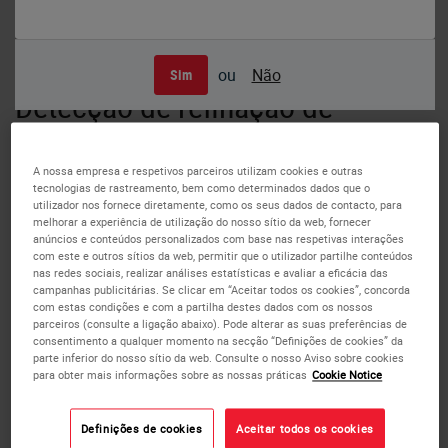
ou
Não
Sim
Detecção de refinação de
polímero Bond
A nossa empresa e respetivos parceiros utilizam cookies e outras
Um sistema de detecção de polímero compacto, de ultima
tecnologias de rastreamento, bem como determinados dados que o
utilizador nos fornece diretamente, como os seus dados de contacto, para
geração, para uso tanto em imuno-histoquímica como em
melhorar a experiência de utilização do nosso sítio da web, fornecer
hibridização in situ cromogênica. Ligantes multifuncionais
anúncios e conteúdos personalizados com base nas respetivas interações
pequenos aumentam a penetração do tecido produzindo
com este e outros sítios da web, permitir que o utilizador partilhe conteúdos
nas redes sociais, realizar análises estatísticas e avaliar a eficácia das
sensibilidade insuperável. O sistema é livre de biotina.
campanhas publicitárias. Se clicar em “Aceitar todos os cookies”, concorda
com estas condições e com a partilha destes dados com os nossos
parceiros (consulte a ligação abaixo). Pode alterar as suas preferências de
A detecção de refinação de polímero contém um
consentimento a qualquer momento na secção “Definições de cookies” da
bloqueador de peróxido, reagente de polímero pós primário,
parte inferior do nosso sítio da web. Consulte o nosso Aviso sobre cookies
para obter mais informações sobre as nossas práticas
Cookie Notice
cromogênio DAB e hematoxilina contrastante. É fornecido
pronto para uso para o sistema Bond automatizado.
Definições de cookies
Aceitar todos os cookies