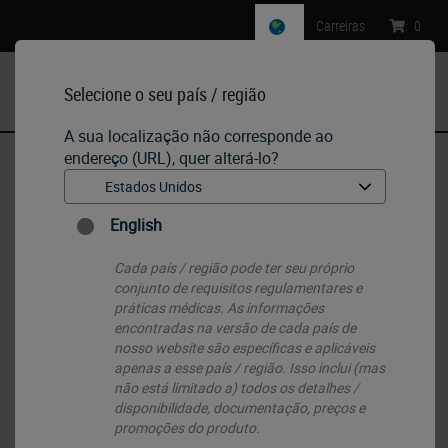
Carreiras
:
0
Selecione o seu país / região
MENU
A sua localização não corresponde ao
endereço (URL), quer alterá-lo?
Início
•
IHC & ISH
•
Detection Systems
•
Detecção de refinação de polímero Bond
English
Cada país / região pode ter seu próprio
conjunto de requisitos regulamentares e
práticas médicas. As informações
encontradas na versão de cada país de
nosso website são específicas e aplicáveis ​​
apenas a esse país / região. Isso inclui (mas
não está limitado a) todos os detalhes /
disponibilidade, documentação, preços e
promoções do produto.