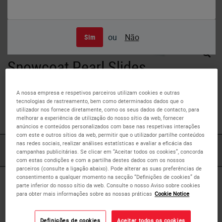
ou
Não
Sim
Snowcoat Pearl Slides
Snowcoat Pearl slides are cost efficient slides, available in
A nossa empresa e respetivos parceiros utilizam cookies e outras
five colors for color-coded identification within the
tecnologias de rastreamento, bem como determinados dados que o
utilizador nos fornece diretamente, como os seus dados de contacto, para
laboratory.
melhorar a experiência de utilização do nosso sítio da web, fornecer
anúncios e conteúdos personalizados com base nas respetivas interações
com este e outros sítios da web, permitir que o utilizador partilhe conteúdos
nas redes sociais, realizar análises estatísticas e avaliar a eficácia das
PRODUTOS
campanhas publicitárias. Se clicar em “Aceitar todos os cookies”, concorda
com estas condições e com a partilha destes dados com os nossos
parceiros (consulte a ligação abaixo). Pode alterar as suas preferências de
consentimento a qualquer momento na secção “Definições de cookies” da
Produtos
parte inferior do nosso sítio da web. Consulte o nosso Aviso sobre cookies
para obter mais informações sobre as nossas práticas
Cookie Notice
Definições de cookies
Aceitar todos os cookies