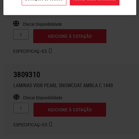
3809299
LAMINAS DE VIDRO PEARL SNOWCOAT BRANCA
Checar Disponibilidade
ADICIONE À COTAÇÃO
ESPECIFICAÇ÷ES
3809310
LAMINAS VIDR PEARL SNOWCOAT AMRLA C 1440
Checar Disponibilidade
ADICIONE À COTAÇÃO
ESPECIFICAÇ÷ES