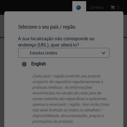
Carreiras
:
0
Selecione o seu país / região
MENU
A sua localização não corresponde ao
endereço (URL), quer alterá-lo?
Início
•
Histology Consumables
•
Slides & Coverglass
•
Snowcoat Pearl Slides
English
Cada país / região pode ter seu próprio
conjunto de requisitos regulamentares e
práticas médicas. As informações
encontradas na versão de cada país de
nosso website são específicas e aplicáveis ​​
apenas a esse país / região. Isso inclui (mas
não está limitado a) todos os detalhes /
disponibilidade, documentação, preços e
promoções do produto.