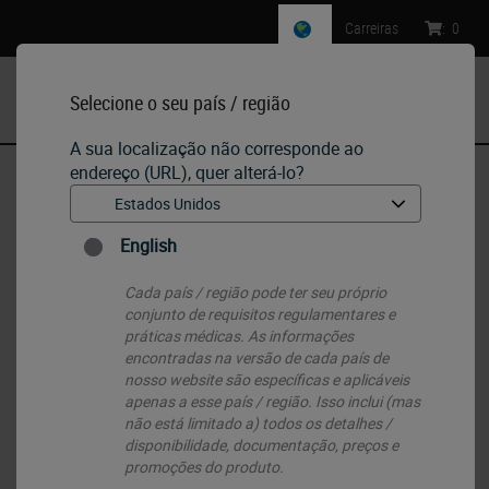
Carreiras
:
0
Selecione o seu país / região
MENU
A sua localização não corresponde ao
endereço (URL), quer alterá-lo?
Início
•
Histology Consumables
•
Slides & Coverglass
•
Apex Adhesive Slide
English
Cada país / região pode ter seu próprio
conjunto de requisitos regulamentares e
práticas médicas. As informações
encontradas na versão de cada país de
nosso website são específicas e aplicáveis ​​
apenas a esse país / região. Isso inclui (mas
não está limitado a) todos os detalhes /
disponibilidade, documentação, preços e
promoções do produto.