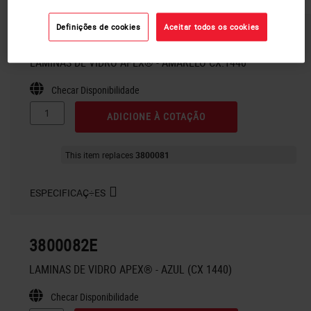
Definições de cookies
Aceitar todos os cookies
3800081E
LAMINAS DE VIDRO APEX® - AMARELO CX.1440
Checar Disponibilidade
ADICIONE À COTAÇÃO
This item replaces
3800081
ESPECIFICAÇ÷ES
3800082E
LAMINAS DE VIDRO APEX® - AZUL (CX 1440)
Checar Disponibilidade