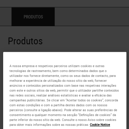
PRODUTOS
Produtos
3800080E
A nossa empresa e respetivos parceiros utilizam cookies e outras
LAMINAS DE VIDRO APEX BRANCA (CX 1440)
tecnologias de rastreamento, bem como determinados dados que o
utilizador nos fornece diretamente, como os seus dados de contacto, para
Checar Disponibilidade
melhorar a experiência de utilização do nosso sítio da web, fornecer
anúncios e conteúdos personalizados com base nas respetivas interações
com este e outros sítios da web, permitir que o utilizador partilhe conteúdos
ADICIONE À COTAÇÃO
nas redes sociais, realizar análises estatísticas e avaliar a eficácia das
campanhas publicitárias. Se clicar em “Aceitar todos os cookies”, concorda
com estas condições e com a partilha destes dados com os nossos
This item replaces
3800080
parceiros (consulte a ligação abaixo). Pode alterar as suas preferências de
consentimento a qualquer momento na secção “Definições de cookies” da
parte inferior do nosso sítio da web. Consulte o nosso Aviso sobre cookies
ESPECIFICAÇ÷ES
para obter mais informações sobre as nossas práticas
Cookie Notice