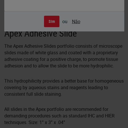
ou
Não
Sim
Apex Adhesive Slide
The Apex Adhesive Slides portfolio consists of microscope
slides made of white glass and coated with a proprietary
adhesive coating for a positive charge, to promote tissue
adhesion and to allow the slide to be more hydrophilic.
This hydrophilicity provides a better base for homogeneous
covering by aqueous stains and reagents leading to
consistent full slide staining.
All slides in the Apex portfolio are recommended for
demanding procedures such as standard IHC and HIER
techniques. Size: 1” x 3” x .04”