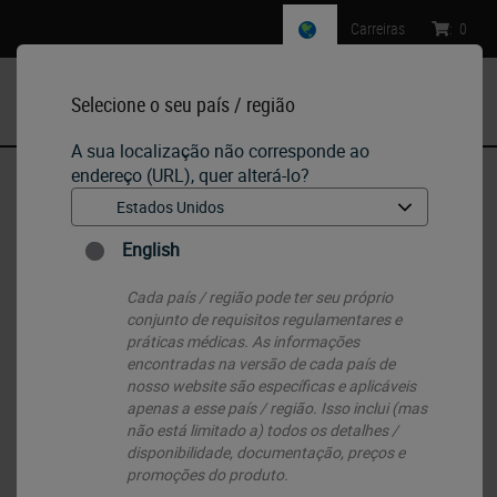
Carreiras
:
0
Selecione o seu país / região
MENU
A sua localização não corresponde ao
endereço (URL), quer alterá-lo?
Início
•
Histology Consumables
•
Routine (H&E) and Special Stains
•
Corantes de contraste secundários EA-50
English
Cada país / região pode ter seu próprio
conjunto de requisitos regulamentares e
práticas médicas. As informações
encontradas na versão de cada país de
nosso website são específicas e aplicáveis ​​
apenas a esse país / região. Isso inclui (mas
não está limitado a) todos os detalhes /
disponibilidade, documentação, preços e
promoções do produto.