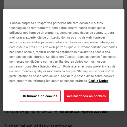
ou
Não
Sim
A nossa empresa e respetivos parceiros utilizam cookies e outras
tecnologias de rastreamento, bem como determinados dados que o
utilizador nos fornece diretamente, como os seus dados de contacto, para
melhorar a experiência de utilização do nosso sítio da web, fornecer
anúncios e conteúdos personalizados com base nas respetivas interações
com este e outros sítios da web, permitir que o utilizador partilhe conteúdos
Corantes de contraste
nas redes sociais, realizar análises estatísticas e avaliar a eficácia das
campanhas publicitárias. Se clicar em “Aceitar todos os cookies”, concorda
secundários EA-50
com estas condições e com a partilha destes dados com os nossos
parceiros (consulte a ligação abaixo). Pode alterar as suas preferências de
consentimento a qualquer momento na secção “Definições de cookies” da
O EA-50 é um corante
verde claro, à base de álcool,
usado
parte inferior do nosso sítio da web. Consulte o nosso Aviso sobre cookies
para obter mais informações sobre as nossas práticas
Cookie Notice
principalmente no laboratório de citologia para
coloração
citoplasmática de rotina
.
Definições de cookies
Aceitar todos os cookies
Sua qualidade é extensivamente controlada para fornecer
um bom equilíbrio de cor e
resultados reproduzíveis
.
Disponível em várias quantidades.