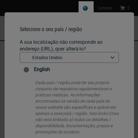
Carreiras
:
0
Selecione o seu país / região
MENU
A sua localização não corresponde ao
endereço (URL), quer alterá-lo?
Início
•
Histology Consumables
•
Paraffins
•
Parafina para meio de inclusão EM-400
English
Cada país / região pode ter seu próprio
conjunto de requisitos regulamentares e
práticas médicas. As informações
encontradas na versão de cada país de
nosso website são específicas e aplicáveis ​​
apenas a esse país / região. Isso inclui (mas
não está limitado a) todos os detalhes /
disponibilidade, documentação, preços e
promoções do produto.