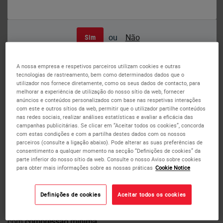
ou
Não
Sim
A nossa empresa e respetivos parceiros utilizam cookies e outras
tecnologias de rastreamento, bem como determinados dados que o
utilizador nos fornece diretamente, como os seus dados de contacto, para
melhorar a experiência de utilização do nosso sítio da web, fornecer
anúncios e conteúdos personalizados com base nas respetivas interações
com este e outros sítios da web, permitir que o utilizador partilhe conteúdos
nas redes sociais, realizar análises estatísticas e avaliar a eficácia das
campanhas publicitárias. Se clicar em “Aceitar todos os cookies”, concorda
com estas condições e com a partilha destes dados com os nossos
parceiros (consulte a ligação abaixo). Pode alterar as suas preferências de
Parafina para meio de inclusão
consentimento a qualquer momento na secção “Definições de cookies” da
parte inferior do nosso sítio da web. Consulte o nosso Aviso sobre cookies
para obter mais informações sobre as nossas práticas
Cookie Notice
EM-400
Definições de cookies
Aceitar todos os cookies
O meio de inclusão EM-400 é uma mistura de parafina
purificada com polímeros sintéticos que permite o corte
com
compressão mínima
.