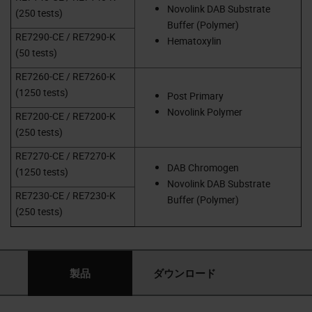
Novolink DAB Substrate
(250 tests)
Buffer (Polymer)
RE7290-CE / RE7290-K
Hematoxylin
(50 tests)
RE7260-CE / RE7260-K
(1250 tests)
Post Primary
Novolink Polymer
RE7200-CE / RE7200-K
(250 tests)
RE7270-CE / RE7270-K
DAB Chromogen
(1250 tests)
Novolink DAB Substrate
RE7230-CE / RE7230-K
Buffer (Polymer)
(250 tests)
製品
ダウンロード