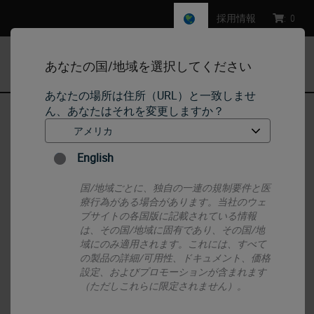
採用情報
:
0
あなたの国/地域を選択してください
MENU
あなたの場所は住所（URL）と一致しませ
ん、あなたはそれを変更しますか？
ホーム
•
IHC & ISH
•
Detection Systems
•
Novolink Polymer Detection Systems
English
国/地域ごとに、独自の一連の規制要件と医
療行為がある場合があります。当社のウェ
ブサイトの各国版に記載されている情報
は、その国/地域に固有であり、その国/地
域にのみ適用されます。これには、すべて
の製品の詳細/可用性、ドキュメント、価格
設定、およびプロモーションが含まれます
（ただしこれらに限定されません）。