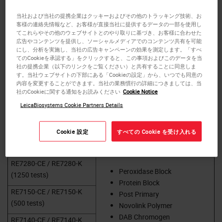
staining caused by endogenous biotin and
当社および当社の提携企業はクッキーおよびその他のトラッキング技術、お
Streptavidin/Biotin detection systems.
客様の連絡先情報など、お客様が直接当社に提供するデータの一部を使用し
てこれらやその他のウェブサイトとのやり取りに基づき、お客様に合わせた
広告やコンテンツを提供し、ソーシャルメディアでのコンテンツ共有を可能
Novolink Polymer Detection Systems contain pre-diluted
にし、分析を実施し、当社の広告キャンペーンの効果を測定します。「すべ
reagents in color-coded bottles for ease of use and ultimate
てのCookieを承認する」をクリックすると、この事項およびこのデータを当
社の提携企業（以下のリンクをご覧ください）と共有することに同意しま
convenience.
す。当社ウェブサイトの下部にある「Cookieの設定」から、いつでも同意の
内容を変更することができます。当社の業務慣行の詳細につきましては、当
社のCookieに関する通知をお読みください
Cookie Notice
These systems can be used to visualize mouse IgG, mouse
LeicaBiosystems Cookie Partners Details
IgM, and rabbit IgG primary antibodies.
Cookie 設定
すべての Cookie を受け入れる
Kit Components (Volumes vary
Catalogue Number
based on kit size)
RE7280-CE / RE7280-K
Peroxidase Block
(1250 tests)
Protein Block
RE7150-CE / RE7150-K
Post Primary
(500 tests)
Novolink Polymer
DAB Chromogen
RE7140-CE / RE7140-K