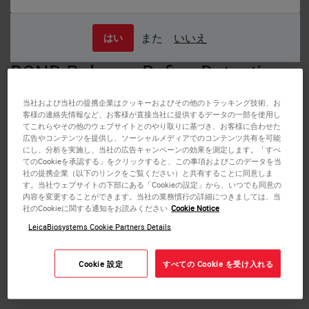
また
いいえ
はい
BOND Polymer Refine Detection
A state-of-the-art Compact Polymer detection system for
当社および当社の提携企業はクッキーおよびその他のトラッキング技術、お
客様の連絡先情報など、お客様が直接当社に提供するデータの一部を使用し
use in both immunohistochemistry and chromogenic in
てこれらやその他のウェブサイトとのやり取りに基づき、お客様に合わせた
situ hybridization. Small multifunctional linkers enhance
広告やコンテンツを提供し、ソーシャルメディアでのコンテンツ共有を可能
tissue penetration, producing unsurpassed sensitivity. The
にし、分析を実施し、当社の広告キャンペーンの効果を測定します。「すべ
てのCookieを承認する」をクリックすると、この事項およびこのデータを当
system is biotin-free.
社の提携企業（以下のリンクをご覧ください）と共有することに同意しま
す。当社ウェブサイトの下部にある「Cookieの設定」から、いつでも同意の
内容を変更することができます。当社の業務慣行の詳細につきましては、当
BOND Polymer Refine Detection contains a peroxide block,
社のCookieに関する通知をお読みください
Cookie Notice
post primary, polymer reagent, DAB chromogen and
LeicaBiosystems Cookie Partners Details
hematoxylin counterstain. It is supplied ready-to-use for the
automated BOND system.
Cookie 設定
すべての Cookie を受け入れる
Immunohistochemistry (IHC)