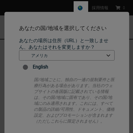
採用情報
:
0
あなたの国/地域を選択してください
MENU
あなたの場所は住所（URL）と一致しませ
ん、あなたはそれを変更しますか？
ホーム
•
IHC & ISH
•
Detection Systems
•
BOND Polymer Refine Detection
English
国/地域ごとに、独自の一連の規制要件と医
療行為がある場合があります。当社のウェ
ブサイトの各国版に記載されている情報
は、その国/地域に固有であり、その国/地
域にのみ適用されます。これには、すべて
の製品の詳細/可用性、ドキュメント、価格
設定、およびプロモーションが含まれます
（ただしこれらに限定されません）。