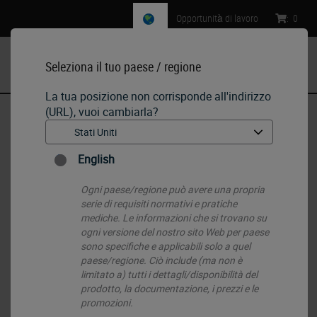
Opportunità di lavoro
:
0
Seleziona il tuo paese / regione
MENU
La tua posizione non corrisponde all'indirizzo
(URL), vuoi cambiarla?
Pagina iniziale
•
IHC & ISH
•
ISH Probes - Molecular Pathology
•
IVD ALK (2p23) Break - XL for BOND
English
Ogni paese/regione può avere una propria
serie di requisiti normativi e pratiche
mediche. Le informazioni che si trovano su
ogni versione del nostro sito Web per paese
sono specifiche e applicabili solo a quel
paese/regione. Ciò include (ma non è
limitato a) tutti i dettagli/disponibilità del
prodotto, la documentazione, i prezzi e le
promozioni.