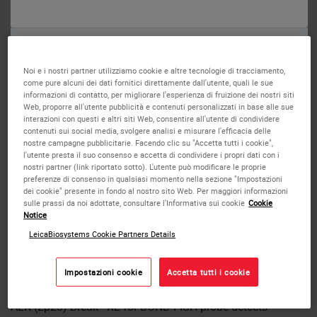
o
No
Sì
Noi e i nostri partner utilizziamo cookie e altre tecnologie di tracciamento,
come pure alcuni dei dati fornitici direttamente dall'utente, quali le sue
informazioni di contatto, per migliorare l'esperienza di fruizione dei nostri siti
Web, proporre all'utente pubblicità e contenuti personalizzati in base alle sue
interazioni con questi e altri siti Web, consentire all'utente di condividere
contenuti sui social media, svolgere analisi e misurare l'efficacia delle
nostre campagne pubblicitarie. Facendo clic su "Accetta tutti i cookie",
Adenocarcinoma of the lung stained using Kreatech ALK (2p23) Break
l'utente presta il suo consenso e accetta di condividere i propri dati con i
XL probe for BOND (KBI-XL001).
nostri partner (link riportato sotto). L'utente può modificare le proprie
preferenze di consenso in qualsiasi momento nella sezione "Impostazioni
dei cookie" presente in fondo al nostro sito Web. Per maggiori informazioni
sulle prassi da noi adottate, consultare l'Informativa sui cookie
Cookie
Notice
LeicaBiosystems Cookie Partners Details
IVD ALK (2p23) Break - XL for
BOND
Impostazioni cookie
Accetta tutti i cookie
ALK (2p23) Break - XL for BOND FISH probe detects