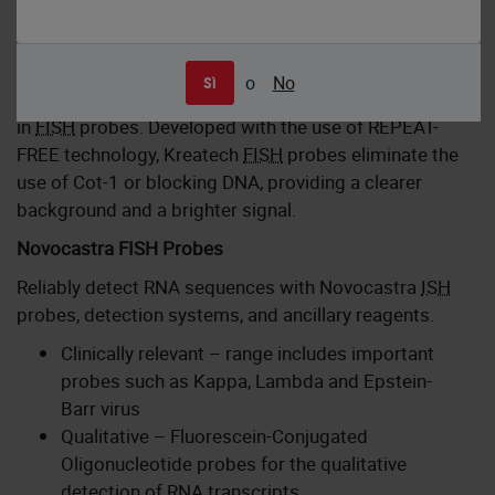
Kreatech FISH Probes
o
No
Sì
Kreatech
FISH
probes are the latest in advancements
in
FISH
probes. Developed with the use of REPEAT-
FREE technology, Kreatech
FISH
probes eliminate the
use of Cot-1 or blocking DNA, providing a clearer
background and a brighter signal.
Novocastra FISH Probes
Reliably detect RNA sequences with Novocastra
ISH
probes, detection systems, and ancillary reagents.
Clinically relevant – range includes important
probes such as Kappa, Lambda and Epstein-
Barr virus
Qualitative – Fluorescein-Conjugated
Oligonucleotide probes for the qualitative
detection of RNA transcripts