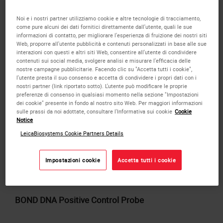
Prodotti
Noi e i nostri partner utilizziamo cookie e altre tecnologie di tracciamento,
come pure alcuni dei dati fornitici direttamente dall'utente, quali le sue
informazioni di contatto, per migliorare l'esperienza di fruizione dei nostri siti
oppure
RICHIEDI
un preventivo in blocco.
Web, proporre all'utente pubblicità e contenuti personalizzati in base alle sue
AGGIUNGI AL
interazioni con questi e altri siti Web, consentire all'utente di condividere
contenuti sui social media, svolgere analisi e misurare l'efficacia delle
PREVENTIVO
nostre campagne pubblicitarie. Facendo clic su "Accetta tutti i cookie",
l'utente presta il suo consenso e accetta di condividere i propri dati con i
nostri partner (link riportato sotto). L'utente può modificare le proprie
preferenze di consenso in qualsiasi momento nella sezione "Impostazioni
dei cookie" presente in fondo al nostro sito Web. Per maggiori informazioni
sulle prassi da noi adottate, consultare l'Informativa sui cookie
Cookie
Notice
LeicaBiosystems Cookie Partners Details
Impostazioni cookie
Accetta tutti i cookie
BOND DNA Positive Control Probe