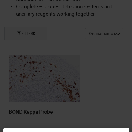
Complete – probes, detection systems and
ancillary reagents working together
FILTERS
BOND Kappa Probe