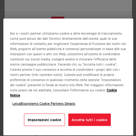
o
No
Sì
Human tonsil: in situ hybridization using RNA Positive Control, Anti-
Noi e i nostri partner utilizziamo cookie e altre tecnologie di tracciamento,
Fluorescein Antibody and Bond Polymer Refine Detection.
BOND RNA Positive Control
come pure alcuni dei dati fornitici direttamente dall'utente, quali le sue
informazioni di contatto, per migliorare l'esperienza di fruizione dei nostri siti
Web, proporre all'utente pubblicità e contenuti personalizzati in base alle sue
Probe
interazioni con questi e altri siti Web, consentire all'utente di condividere
contenuti sui social media, svolgere analisi e misurare l'efficacia delle
nostre campagne pubblicitarie. Facendo clic su "Accetta tutti i cookie",
RNA Positive Control Probe is intended for use as a positive
l'utente presta il suo consenso e accetta di condividere i propri dati con i
control in formalin-fixed, paraffin-embedded tissue by in
nostri partner (link riportato sotto). L'utente può modificare le proprie
preferenze di consenso in qualsiasi momento nella sezione "Impostazioni
situ hybridization (ISH) using the automated BOND system.
dei cookie" presente in fondo al nostro sito Web. Per maggiori informazioni
RNA is very susceptible to degradation by RNases,
sulle prassi da noi adottate, consultare l'Informativa sui cookie
Cookie
therefore, the RNA Positive Control Probe is ideally used as
Notice
a screening tool to detect the preservation of mRNA in
LeicaBiosystems Cookie Partners Details
cells.
Impostazioni cookie
Accetta tutti i cookie
RNA Positive Control Probe is an oligonucleotide probe
designed to hybridize with the Poly(A) tail of messenger