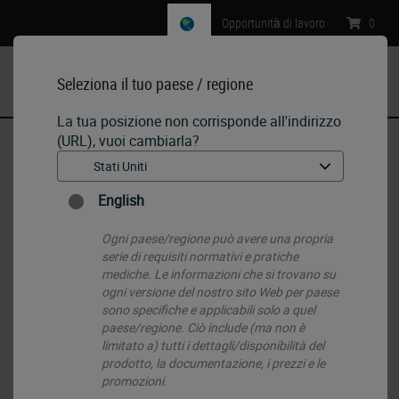
Opportunità di lavoro
:
0
Seleziona il tuo paese / regione
MENU
La tua posizione non corrisponde all'indirizzo
(URL), vuoi cambiarla?
Pagina iniziale
•
IHC & ISH
•
ISH Probes - Molecular Pathology
•
BOND RNA Positive Control Probe
English
Ogni paese/regione può avere una propria
serie di requisiti normativi e pratiche
mediche. Le informazioni che si trovano su
ogni versione del nostro sito Web per paese
sono specifiche e applicabili solo a quel
paese/regione. Ciò include (ma non è
limitato a) tutti i dettagli/disponibilità del
prodotto, la documentazione, i prezzi e le
promozioni.