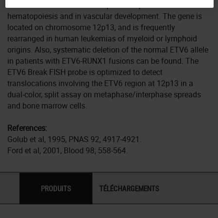
which functions as a transcriptional repressor in
hematopoiesis and in vascular development. The gene is
located on chromosome 12p13, and is frequently
rearranged in human leukemias of myeloid or lymphoid
origins. Also, systematic deletion of the normal ETV6 allele
in patients with ETV6-RUNX1 fusions can be found. The
ETV6 Break FISH probe is optimized to detect
translocations involving the ETV6 region at 12p13 in a
dual-color, split assay on metaphase/interphase spreads
and bone marrow cells.
References:
Golub et al, 1995, PNAS 92; 4917-4921.
Ford et al, 2001, Blood 98; 558-564.
PRODUITS
TÉLÉCHARGEMENTS