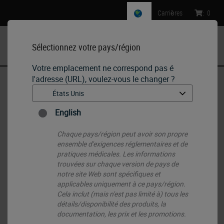
Carrières
:
0
Sélectionnez votre pays/région
MENU
Votre emplacement ne correspond pas é
l'adresse (URL), voulez-vous le changer ?
Accueil
•
IHC & ISH
•
ISH Probes - Molecular Pathology
•
RUO - ETV6 Break (12p13)
English
Chaque pays/région peut avoir son propre
ensemble d'exigences réglementaires et de
pratiques médicales. Les informations
trouvées sur chaque version de pays de
notre site Web sont spécifiques et
applicables uniquement à ce pays/région.
Cela inclut (mais n'est pas limité à) tous les
détails/disponibilité des produits, la
documentation, les prix et les promotions.