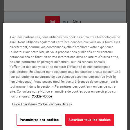
ou
Non
Oui
Avec nos partenaires, nous utilisons des cookies et d’autres technologies de
suivi. Nous utilisons également certaines données que vous nous fournissez
directement, comme vos coordonnées, afin d’améliorer votre expérience
utilisateur sur notre site, de vous proposer des publicités et du contenu
personnalisés en fonction de vos interactions avec ce site et d’autres sites,
de vous permettre de partager du contenu sur les réseaux sociaux,
ETV6 (12p13) Break probe hybridized to patient material showing a
d’effectuer des analyses et de mesurer l’efficacité de nos campagnes
translocation involving the ETV6 region at 12p13 (1RG1R1G). Image kindly
publicitaires. En cliquant sur « Accepter tous les cookies », vous consentez à
provided by Magret Ratjen, Kiel.
leur utilisation et au partage de ces données avec nos partenaires (voir le
lien ci-dessous). Vous pouvez modifier vos préférences de consentement à
tout moment dans la section « Paramètres des cookies » en bas de notre
site. Consultez notre Notice en matière de cookies pour en savoir plus sur
nos pratiques.
Cookie Notice
RUO - ETV6 Break (12p13)
LeicaBiosystems Cookie Partners Details
ETV6 (previously known as TEL) gene is the abbreviation
Paramètres des cookies
Autoriser tous les cookies
for -ETS variant 6- gene. It encodes an ETS family factor