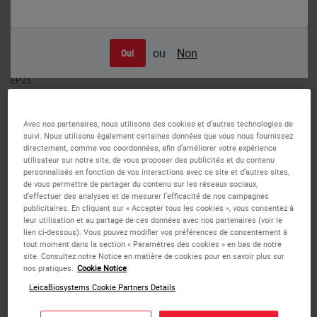
ou
Non
Oui
Human colonic adenocarcinoma: immunohistochemical staining for CDX2.
Note the nuclear and cytoplasmic staining of malignant cells. CDX2: clone
EP25
CDX2
Avec nos partenaires, nous utilisons des cookies et d’autres technologies de
Description de l'antigène
suivi. Nous utilisons également certaines données que vous nous fournissez
directement, comme vos coordonnées, afin d’améliorer votre expérience
utilisateur sur notre site, de vous proposer des publicités et du contenu
Le CDX2est un facteur de transcription caudal-type
personnalisés en fonction de vos interactions avec ce site et d’autres sites,
homéobox spécifique de l'intestin, qui est exprimé tôt dans
de vous permettre de partager du contenu sur les réseaux sociaux,
d’effectuer des analyses et de mesurer l’efficacité de nos campagnes
le développement intestinal et pourrait être impliqué dans
publicitaires. En cliquant sur « Accepter tous les cookies », vous consentez à
la régulation de la prolifération et de la différenciation des
leur utilisation et au partage de ces données avec nos partenaires (voir le
cellules épithéliales de l'intestin.
lien ci-dessous). Vous pouvez modifier vos préférences de consentement à
tout moment dans la section « Paramètres des cookies » en bas de notre
site. Consultez notre Notice en matière de cookies pour en savoir plus sur
nos pratiques.
Cookie Notice
Le CDX2, comme le CDX1, est particulièrement intéressant
car l'intestin est le seul organe contenant des taux
LeicaBiosystems Cookie Partners Details
détectables de ces deux protéines. Le CDX2 est