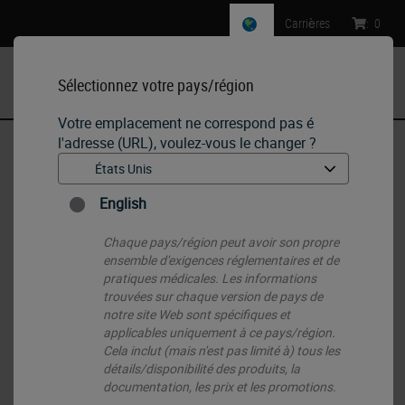
Carrières
:
0
Sélectionnez votre pays/région
MENU
Votre emplacement ne correspond pas é
l'adresse (URL), voulez-vous le changer ?
Accueil
•
IHC & ISH
•
IHC Primary Antibodies-FR
•
CDX2
English
Chaque pays/région peut avoir son propre
ensemble d'exigences réglementaires et de
pratiques médicales. Les informations
trouvées sur chaque version de pays de
notre site Web sont spécifiques et
applicables uniquement à ce pays/région.
Cela inclut (mais n'est pas limité à) tous les
détails/disponibilité des produits, la
documentation, les prix et les promotions.