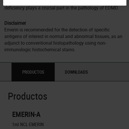
nuclear membrane of normal muscle cells and its
deficiency plays a crucial part in the pathology of EDMD.
Disclaimer
Emerin is recommended for the detection of specific
antigens of interest in normal and abnormal tissues, as an
adjunct to conventional histopathology using non-
immunologic histochemical stains.
PRODUCTOS
DOWNLOADS
Productos
EMERIN-A
1ml NCL-EMERIN