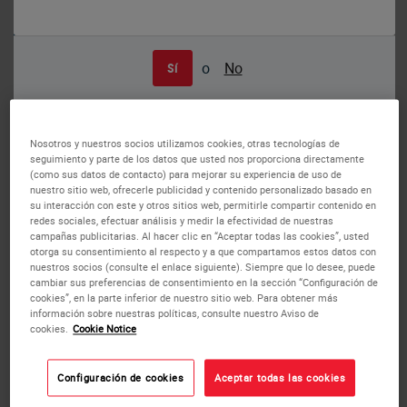
o
No
Sí
Human skeletal muscle: immunohistochemical staining for Emerin. Note
perinuclear staining of all cell nuclei. Emerin: clone 4G5
Emerin
Nosotros y nuestros socios utilizamos cookies, otras tecnologías de
Antigen Background
seguimiento y parte de los datos que usted nos proporciona directamente
(como sus datos de contacto) para mejorar su experiencia de uso de
nuestro sitio web, ofrecerle publicidad y contenido personalizado basado en
Emery-Dreifuss muscular dystrophy (EDMD) is a late onset,
su interacción con este y otros sitios web, permitirle compartir contenido en
X-linked, recessive disorder characterized by slowly
redes sociales, efectuar análisis y medir la efectividad de nuestras
campañas publicitarias. Al hacer clic en “Aceptar todas las cookies”, usted
progressing contractures, wasting of skeletal muscle and
otorga su consentimiento al respecto y a que compartamos estos datos con
cardiomyopathy usually presented as heart block.
nuestros socios (consulte el enlace siguiente). Siempre que lo desee, puede
Contractures are seen in the elbows, Achilles tendons and
cambiar sus preferencias de consentimiento en la sección “Configuración de
cookies”, en la parte inferior de nuestro sitio web. Para obtener más
post cervical muscles with humero-peroneal distribution
información sobre nuestras políticas, consulte nuestro Aviso de
early in the course of the disease. The STA gene, at Xq28
cookies.
Cookie Notice
locus, encodes a serine-rich 34kD protein, emerin, which is
ubiquitous in tissues and is found in highest concentration
Configuración de cookies
Aceptar todas las cookies
in skeletal and cardiac muscle. Emerin is localized in the