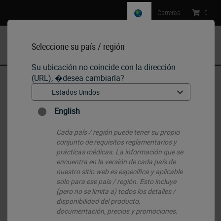
Carreras
:
0
Seleccione su país / región
MENU
Su ubicación no coincide con la dirección
(URL), �desea cambiarla?
Inicio
•
IHC & ISH
•
IHC Primary Antibodies
•
Emerin
English
Cada país / región puede tener su propio
conjunto de requisitos reglamentarios y
prácticas médicas. La información que se
encuentra en la versión de cada país de
nuestro sitio web es específica y aplicable
solo para ese país / región. Esto incluye
(pero no se limita a) todos los detalles /
disponibilidad del producto,
documentación, precios y promociones.