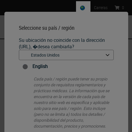
Carreras
:
0
Seleccione su país / región
MENU
Su ubicación no coincide con la dirección
(URL), �desea cambiarla?
Inicio
•
IHC & ISH
•
IHC Primary Antibodies
•
CD10
English
Cada país / región puede tener su propio
conjunto de requisitos reglamentarios y
prácticas médicas. La información que se
encuentra en la versión de cada país de
nuestro sitio web es específica y aplicable
solo para ese país / región. Esto incluye
(pero no se limita a) todos los detalles /
disponibilidad del producto,
documentación, precios y promociones.