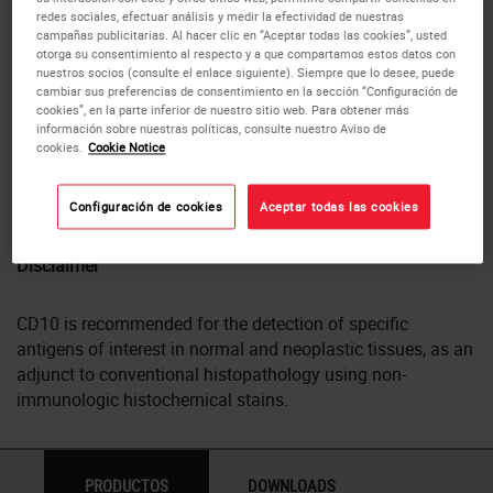
antigen has been identified on the surface of normal early
redes sociales, efectuar análisis y medir la efectividad de nuestras
lymphoid progenitor cells, immature B cells within adult
campañas publicitarias. Al hacer clic en “Aceptar todas las cookies”, usted
bone marrow and germinal center B cells within lymphoid
otorga su consentimiento al respecto y a que compartamos estos datos con
nuestros socios (consulte el enlace siguiente). Siempre que lo desee, puede
tissue. It is also expressed in various non-lymphoid cells
cambiar sus preferencias de consentimiento en la sección “Configuración de
and tissues, such as breast myoepithelial cells, bile
cookies”, en la parte inferior de nuestro sitio web. Para obtener más
canaliculi, fibroblasts, with especially high expression on
información sobre nuestras políticas, consulte nuestro Aviso de
cookies.
Cookie Notice
the brush border of kidney and gut epithelial cells. (G.
McIntosh et al. American Journal of Pathology. 154(1): 77-
82 (1999)).
Configuración de cookies
Aceptar todas las cookies
Disclaimer
CD10 is recommended for the detection of specific
antigens of interest in normal and neoplastic tissues, as an
adjunct to conventional histopathology using non-
immunologic histochemical stains.
PRODUCTOS
DOWNLOADS