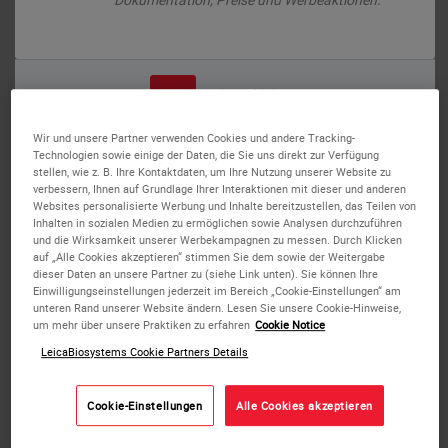
Squamous cell carcinoma of lung: Immunohistochemistry staining of p40.
oder
Nein
Ja
p40: clone BC28
p40
Wir und unsere Partner verwenden Cookies und andere Tracking-
Technologien sowie einige der Daten, die Sie uns direkt zur Verfügung
Hintergründe des Antigens
stellen, wie z. B. Ihre Kontaktdaten, um Ihre Nutzung unserer Website zu
p40 (Delta Np63) ist ein gekürztes Produkt von p63. Es wird
verbessern, Ihnen auf Grundlage Ihrer Interaktionen mit dieser und anderen
Websites personalisierte Werbung und Inhalte bereitzustellen, das Teilen von
für gewöhnlich in der Basal- oder Vorläuferzellschicht von
Inhalten in sozialen Medien zu ermöglichen sowie Analysen durchzuführen
mehrschichtigen Epithelien, in den Basalzellen der Prostata
und die Wirksamkeit unserer Werbekampagnen zu messen. Durch Klicken
sowie in den Myoepithelzellen der Brust und der
auf „Alle Cookies akzeptieren“ stimmen Sie dem sowie der Weitergabe
dieser Daten an unsere Partner zu (siehe Link unten). Sie können Ihre
Speicheldrüsen, und Zytotrophoblasten in der Plazenta
Einwilligungseinstellungen jederzeit im Bereich „Cookie-Einstellungen“ am
exprimiert und zeigt mit IHC ein nukleares Färbemuster.
unteren Rand unserer Website ändern. Lesen Sie unsere Cookie-Hinweise,
um mehr über unsere Praktiken zu erfahren
Cookie Notice
Unter den zahlreichen Neoplasmen mit positiven p40-
Markern können Plattenzellkarzinome mit pulmonalem und
LeicaBiosystems Cookie Partners Details
nicht-pulmonalem Ursprung von anderen Malignitäten
unterschieden werden.
Cookie-Einstellungen
Alle Cookies akzeptieren
Haftungsausschluss