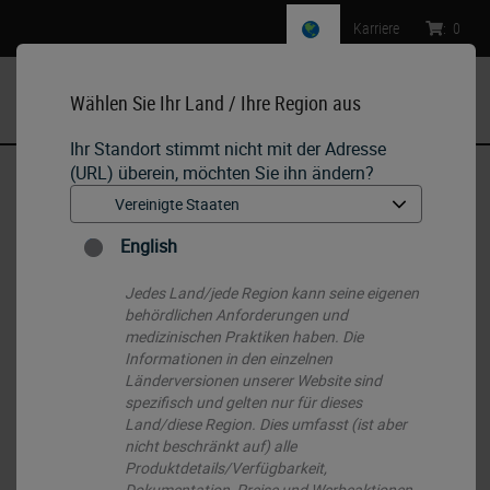
Karriere
:
0
Wählen Sie Ihr Land / Ihre Region aus
MENU
Ihr Standort stimmt nicht mit der Adresse
(URL) überein, möchten Sie ihn ändern?
Start
•
IHC & ISH
•
IHC Primary Antibodies
•
p40
English
Jedes Land/jede Region kann seine eigenen
behördlichen Anforderungen und
medizinischen Praktiken haben. Die
Informationen in den einzelnen
Länderversionen unserer Website sind
spezifisch und gelten nur für dieses
Land/diese Region. Dies umfasst (ist aber
nicht beschränkt auf) alle
Produktdetails/Verfügbarkeit,
Dokumentation, Preise und Werbeaktionen.