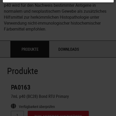
p40 wird für den Nachweis bestimmter Antigene in
normalem und neoplastischem Gewebe als zusätzliches
Hilfsmittel zur herkömmlichen Histopathologie unter
Verwendung nicht-immunologischer histochemischer
Färbemittel empfohlen.
PRODUKTE
DOWNLOADS
Produkte
PA0163
7mL p40 (BC28) Bond RTU Primary
Verfügbarkeit überprüfen