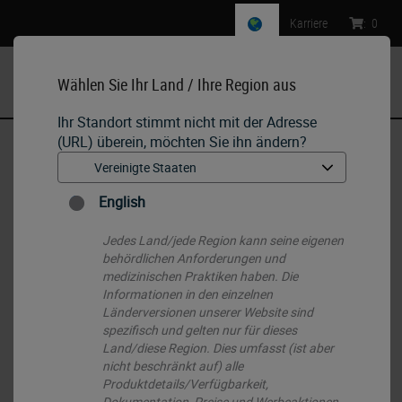
Karriere
:
0
Wählen Sie Ihr Land / Ihre Region aus
MENU
Ihr Standort stimmt nicht mit der Adresse
(URL) überein, möchten Sie ihn ändern?
Start
•
IHC & ISH
•
IHC Primary Antibodies
•
Oct-2
English
Jedes Land/jede Region kann seine eigenen
behördlichen Anforderungen und
medizinischen Praktiken haben. Die
Informationen in den einzelnen
Länderversionen unserer Website sind
spezifisch und gelten nur für dieses
Land/diese Region. Dies umfasst (ist aber
nicht beschränkt auf) alle
Produktdetails/Verfügbarkeit,
Dokumentation, Preise und Werbeaktionen.