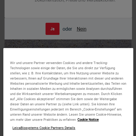
oder
Nein
Ja
Human tonsil: immunohistochemical staining for Oct-2. Note strong staining
Wir und unsere Partner verwenden Cookies und andere Tracking-
of germinal centre B-cells. Oct-2: clone Oct-207
Technologien sowie einige der Daten, die Sie uns direkt zur Verfügung
Oct-2
stellen, wie z. B. Ihre Kontaktdaten, um Ihre Nutzung unserer Website zu
verbessern, Ihnen auf Grundlage Ihrer Interaktionen mit dieser und anderen
Websites personalisierte Werbung und Inhalte bereitzustellen, das Teilen von
Hintergrund des Antigens
Inhalten in sozialen Medien zu ermöglichen sowie Analysen durchzuführen
und die Wirksamkeit unserer Werbekampagnen zu messen. Durch Klicken
auf „Alle Cookies akzeptieren“ stimmen Sie dem sowie der Weitergabe
Oct-2 ist ein Transkriptionsfaktor, der zur POU-Familie mit
dieser Daten an unsere Partner zu (siehe Link unten). Sie können Ihre
einer Homöodomäne gehört, die an die Oktamer-Stellen des
Einwilligungseinstellungen jederzeit im Bereich „Cookie-Einstellungen“ am
unteren Rand unserer Website ändern. Lesen Sie unsere Cookie-Hinweise,
Ig-Gens bindet, die die B-Zellen-spezifischen Gene
um mehr über unsere Praktiken zu erfahren
Cookie Notice
regulieren. Er ist von der Aktivität B-Zell-spezifischer
LeicaBiosystems Cookie Partners Details
Koaktivatoren wie BOB.1/OBF.1 abhängig. Die Expression