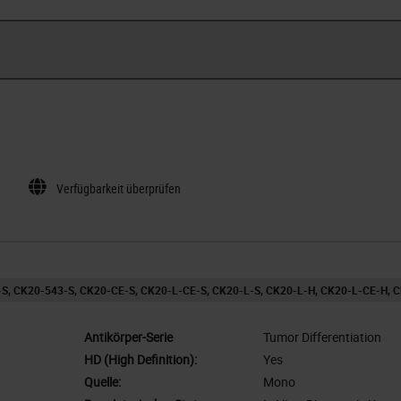
Verfügbarkeit überprüfen
-S
CK20-543-S
CK20-CE-S
CK20-L-CE-S
CK20-L-S
CK20-L-H
CK20-L-CE-H
C
Antikörper-Serie
Tumor Differentiation
HD (High Definition):
Yes
Quelle:
Mono