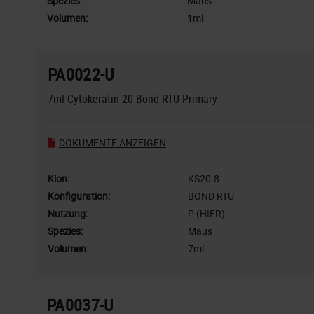
Spezies:
Maus
Volumen:
1ml
PA0022-U
7ml Cytokeratin 20 Bond RTU Primary
DOKUMENTE ANZEIGEN
Klon:
KS20.8
Konfiguration:
BOND RTU
Nutzung:
P (HIER)
Spezies:
Maus
Volumen:
7ml
PA0037-U