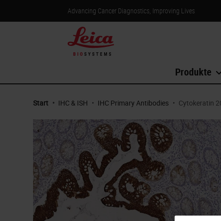
Advancing Cancer Diagnostics, Improving Lives
Produkte
Start
•
IHC & ISH
•
IHC Primary Antibodies
•
Cytokeratin 2