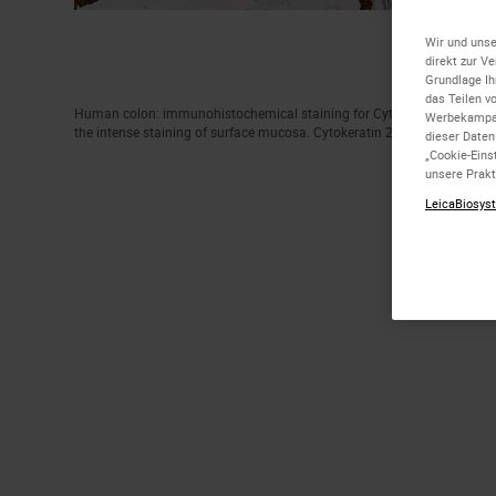
Wir und unse
direkt zur V
Grundlage Ih
das Teilen v
Human colon: immunohistochemical staining for Cytokeratin 20. Note
Werbekampag
the intense staining of surface mucosa. Cytokeratin 20: clone Ks20.8
dieser Daten
„Cookie-Eins
unsere Prakt
LeicaBiosyst