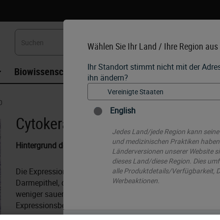
Wählen Sie Ihr Land / Ihre Region aus
Ihr Standort stimmt nicht mit der Adr
Biowissenschaften
Weiterbildung
Beratung
ihn ändern?
0
English
Cytokeratin 20
Jedes Land/jede Region kann seine
und medizinischen Praktiken haben.
Hintergrund des Antigens
Länderversionen unserer Website sin
dieses Land/diese Region. Dies umfa
Die Expression von Cytokeratin 20 beschränkt sich nahezu
alle Produktdetails/Verfügbarkeit,
Werbeaktionen.
Darmepithel, das Harnwegsepithel und die Merkel’schen Tast
weniger sauer als die übrigen Cytokeratine vom Typ I und 
Expressionsbereichs von besonderem Interesse.