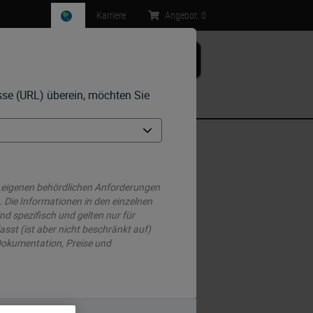
Karriere
Angebot:
0
esse (URL) überein, möchten Sie
Kontakt
 eigenen behördlichen Anforderungen
 Die Informationen in den einzelnen
d spezifisch und gelten nur für
sst (ist aber nicht beschränkt auf)
 ausschließlich auf das Magen- und
 Dokumentation, Preise und
zellen der Haut. Cytokeratin 20 ist
aufgrund seines beschränkten