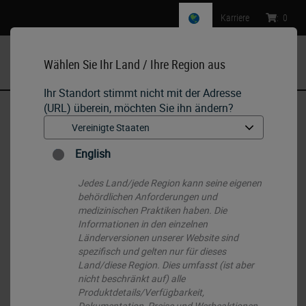
Karriere
:
0
Wählen Sie Ihr Land / Ihre Region aus
MENU
Ihr Standort stimmt nicht mit der Adresse
(URL) überein, möchten Sie ihn ändern?
Start
•
IHC & ISH
•
IHC Primary Antibodies
•
CD79a
English
Jedes Land/jede Region kann seine eigenen
behördlichen Anforderungen und
medizinischen Praktiken haben. Die
Informationen in den einzelnen
Länderversionen unserer Website sind
spezifisch und gelten nur für dieses
Land/diese Region. Dies umfasst (ist aber
nicht beschränkt auf) alle
Produktdetails/Verfügbarkeit,
Dokumentation, Preise und Werbeaktionen.