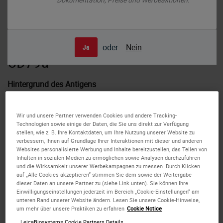
Human diffuse large B cell lymphoma: immunohistochemical staining for
oder
Nein
Ja
CD79a. Note the membrane staining of tumor cells. CD79a: clone JCB117
CD79a
Hintergrund des Antigens
Der CD79-Komplex ist ein über Disulfidbrücken
Wir und unsere Partner verwenden Cookies und andere Tracking-
verbundenes Heterodimer, das nicht-kovalent mit
Technologien sowie einige der Daten, die Sie uns direkt zur Verfügung
membrangebunden Immunglobulinen auf B-Zellen
stellen, wie z. B. Ihre Kontaktdaten, um Ihre Nutzung unserer Website zu
verbessern, Ihnen auf Grundlage Ihrer Interaktionen mit dieser und anderen
assoziiert ist. Dieser Komplex aus Polypeptiden und
Websites personalisierte Werbung und Inhalte bereitzustellen, das Teilen von
Immunglobulin bildet gemeinsam den B-Zell-Antigen-
Inhalten in sozialen Medien zu ermöglichen sowie Analysen durchzuführen
Rezeptor. Die beiden Komponenten dieses Komplexes
und die Wirksamkeit unserer Werbekampagnen zu messen. Durch Klicken
auf „Alle Cookies akzeptieren“ stimmen Sie dem sowie der Weitergabe
werden als CD79a und CD79b bezeichnet. Das CD79a-
dieser Daten an unsere Partner zu (siehe Link unten). Sie können Ihre
Antigen tritt in einem frühen Stadium der Reifung von B-
Einwilligungseinstellungen jederzeit im Bereich „Cookie-Einstellungen“ am
unteren Rand unserer Website ändern. Lesen Sie unsere Cookie-Hinweise,
Zellen, der Prä-B-Zellphase, auf und bleibt bis zum
um mehr über unsere Praktiken zu erfahren
Cookie Notice
Plasmazellstadium erhalten, in dem es als intrazelluläre
LeicaBiosystems Cookie Partners Details