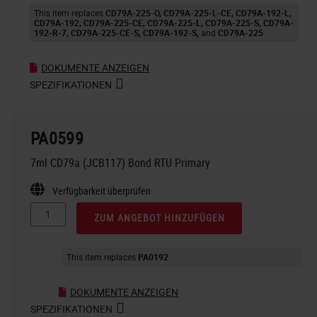
This item replaces
CD79A-225-O
CD79A-225-L-CE
CD79A-192-L
CD79A-192
CD79A-225-CE
CD79A-225-L
CD79A-225-S
CD79A-
192-R-7
CD79A-225-CE-S
CD79A-192-S
CD79A-225
DOKUMENTE ANZEIGEN
SPEZIFIKATIONEN
PA0599
7ml CD79a (JCB117) Bond RTU Primary
Verfügbarkeit überprüfen
ZUM ANGEBOT HINZUFÜGEN
This item replaces
PA0192
DOKUMENTE ANZEIGEN
SPEZIFIKATIONEN