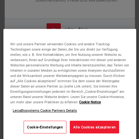
Enzyme Pretreatment Kit
oder
Nein
Ja
Wir und unsere Partner verwenden Cookies und andere Tracking-
BOND ancillaries have been designed for Leica Biosystems
Technologien sowie einige der Daten, die Sie uns direkt zur Verfügung
fully-automated BOND systems: BOND-MAX and BOND-III
stellen, wie z. B. Ihre Kontaktdaten, um Ihre Nutzung unserer Website zu
verbessern, Ihnen auf Grundlage Ihrer Interaktionen mit dieser und anderen
systems. Used in the development and validation of BOND
Websites personalisierte Werbung und Inhalte bereitzustellen, das Teilen von
ready-to-use primary antibodies and ISH probes - choose
Inhalten in sozialen Medien zu ermöglichen sowie Analysen durchzuführen
Leica Biosystems reagents for the assurance of a quality
und die Wirksamkeit unserer Werbekampagnen zu messen. Durch Klicken
auf „Alle Cookies akzeptieren“ stimmen Sie dem sowie der Weitergabe
result in your laboratory.
dieser Daten an unsere Partner zu (siehe Link unten). Sie können Ihre
Einwilligungseinstellungen jederzeit im Bereich „Cookie-Einstellungen“ am
unteren Rand unserer Website ändern. Lesen Sie unsere Cookie-Hinweise,
BOND Enzyme Pretreatment Kit consists of an enzyme
um mehr über unsere Praktiken zu erfahren
Cookie Notice
concentrate and an enzyme diluent, which require mixing.
LeicaBiosystems Cookie Partners Details
The enzyme is diluted before use in the BOND Open
Containers supplied. The diluted enzyme solution is used
for enzymatic digestion on the automated BOND system.
Cookie-Einstellungen
Alle Cookies akzeptieren