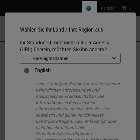
Karriere
:
0
Wählen Sie Ihr Land / Ihre Region aus
MENU
Ihr Standort stimmt nicht mit der Adresse
(URL) überein, möchten Sie ihn ändern?
Start
•
IHC & ISH
•
Ancillaries & Consumables
•
Enzyme Pretreatment Kit
English
Jedes Land/jede Region kann seine eigenen
behördlichen Anforderungen und
medizinischen Praktiken haben. Die
Informationen in den einzelnen
Länderversionen unserer Website sind
spezifisch und gelten nur für dieses
Land/diese Region. Dies umfasst (ist aber
nicht beschränkt auf) alle
Produktdetails/Verfügbarkeit,
Dokumentation, Preise und Werbeaktionen.