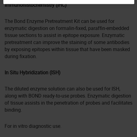
Immunohistochemistry (IHC)
The Bond Enzyme Pretreatment Kit can be used for
enzymatic digestion on formalin-fixed, paraffin-embedded
tissue sections to assist in epitope exposure. Enzymatic
pretreatment can improve the staining of some antibodies
by exposing epitopes within tissue that have been masked
during fixation.
In Situ Hybridization (ISH)
The diluted enzyme solution can also be used for ISH,
along with BOND ready-to-use probes. Enzymatic digestion
of tissue assists in the penetration of probes and facilitates
binding.
For in vitro diagnostic use.