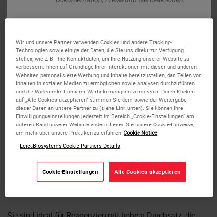
Wir und unsere Partner verwenden Cookies und andere Tracking-
oder
Nein
Ja
Technologien sowie einige der Daten, die Sie uns direkt zur Verfügung
stellen, wie z. B. Ihre Kontaktdaten, um Ihre Nutzung unserer Website zu
verbessern, Ihnen auf Grundlage Ihrer Interaktionen mit dieser und anderen
Websites personalisierte Werbung und Inhalte bereitzustellen, das Teilen von
Inhalten in sozialen Medien zu ermöglichen sowie Analysen durchzuführen
und die Wirksamkeit unserer Werbekampagnen zu messen. Durch Klicken
auf „Alle Cookies akzeptieren“ stimmen Sie dem sowie der Weitergabe
Bond Open Containers 30 mL
dieser Daten an unsere Partner zu (siehe Link unten). Sie können Ihre
Einwilligungseinstellungen jederzeit im Bereich „Cookie-Einstellungen“ am
unteren Rand unserer Website ändern. Lesen Sie unsere Cookie-Hinweise,
Die offenen Bond Behälter zu 30 ml erlauben die
um mehr über unsere Praktiken zu erfahren
Cookie Notice
Verwendung von Reagenzien beliebiger Herkunft auf dem
LeicaBiosystems Cookie Partners Details
Bond-System.
Cookie-Einstellungen
Alle Cookies akzeptieren
Jeder Behälter fasst 30 ml und ist so oft nachfüllbar, bis
insgesamt 40 ml dispensiert wurden.
Sie sind ideal für Reagenzien mit hohem Durchsatz, die