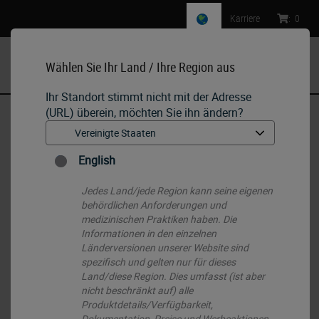
Karriere
:
0
Wählen Sie Ihr Land / Ihre Region aus
MENU
Ihr Standort stimmt nicht mit der Adresse
(URL) überein, möchten Sie ihn ändern?
Start
•
IHC & ISH
•
Ancillaries & Consumables
•
Bond Open Containers 30 mL
English
Jedes Land/jede Region kann seine eigenen
behördlichen Anforderungen und
medizinischen Praktiken haben. Die
Informationen in den einzelnen
Länderversionen unserer Website sind
spezifisch und gelten nur für dieses
Land/diese Region. Dies umfasst (ist aber
nicht beschränkt auf) alle
Produktdetails/Verfügbarkeit,
Dokumentation, Preise und Werbeaktionen.