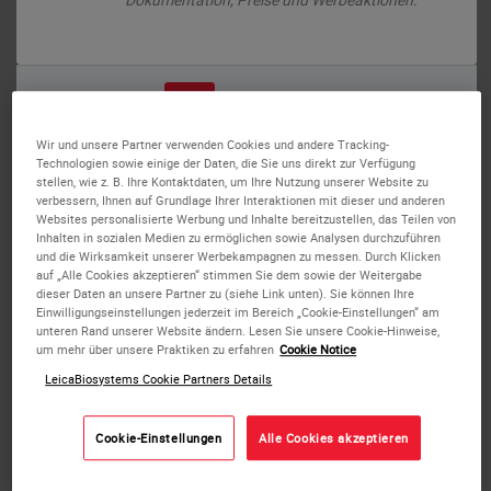
oder
Nein
Ja
Spezial-Objektträger
Wir und unsere Partner verwenden Cookies und andere Tracking-
Technologien sowie einige der Daten, die Sie uns direkt zur Verfügung
Spezial-Objektträger sind in
drei Ausführungen
erhältlich.
stellen, wie z. B. Ihre Kontaktdaten, um Ihre Nutzung unserer Website zu
verbessern, Ihnen auf Grundlage Ihrer Interaktionen mit dieser und anderen
Websites personalisierte Werbung und Inhalte bereitzustellen, das Teilen von
Bei der Version VC verläuft eine horizontale mattierte Linie
Inhalten in sozialen Medien zu ermöglichen sowie Analysen durchzuführen
über die Mitte des Objektträgers, damit
vaginale und
und die Wirksamkeit unserer Werbekampagnen zu messen. Durch Klicken
auf „Alle Cookies akzeptieren“ stimmen Sie dem sowie der Weitergabe
zervikale Proben
auf demselben Objektträger verarbeitet
dieser Daten an unsere Partner zu (siehe Link unten). Sie können Ihre
werden können.
Einwilligungseinstellungen jederzeit im Bereich „Cookie-Einstellungen“ am
unteren Rand unserer Website ändern. Lesen Sie unsere Cookie-Hinweise,
um mehr über unsere Praktiken zu erfahren
Cookie Notice
Version VCE wird durch zwei vertikale Streifen in drei
LeicaBiosystems Cookie Partners Details
Bereiche unterteilt, so dass auf demselben Objektträger
vaginale, zervikale und endozervikale Proben
untersucht
Cookie-Einstellungen
Alle Cookies akzeptieren
werden können.