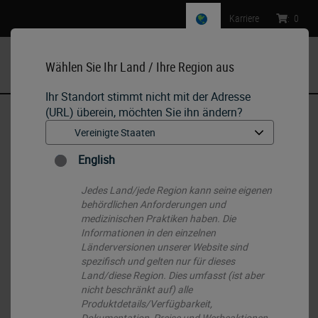
Karriere
:
0
Wählen Sie Ihr Land / Ihre Region aus
MENU
Ihr Standort stimmt nicht mit der Adresse
(URL) überein, möchten Sie ihn ändern?
Start
•
Histology Consumables
•
Objektträger & Deckgläser
•
Spezial-Objektträger
English
Jedes Land/jede Region kann seine eigenen
behördlichen Anforderungen und
medizinischen Praktiken haben. Die
Informationen in den einzelnen
Länderversionen unserer Website sind
spezifisch und gelten nur für dieses
Land/diese Region. Dies umfasst (ist aber
nicht beschränkt auf) alle
Produktdetails/Verfügbarkeit,
Dokumentation, Preise und Werbeaktionen.