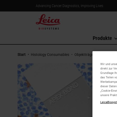
Advancing Cancer Diagnostics, Improving Lives
Produkte
Start
•
Histology Consumables
•
Objektträger & Deckgläser
Wir und unse
direkt zur V
Grundlage Ih
das Teilen v
Werbekampag
dieser Daten
„Cookie-Eins
unsere Prakt
LeicaBiosyst