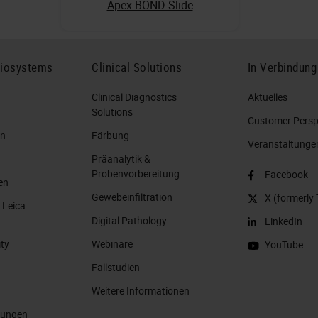
Apex BOND Slide
Biosystems
Clinical Solutions
In Verbindung
Clinical Diagnostics
Aktuelles
Solutions
Customer Perspe
en
Färbung
Veranstaltunge
Präanalytik &
Probenvorbereitung
Facebook
en
Gewebeinfiltration
X (formerly 
 Leica
Digital Pathology
LinkedIn
ity
Webinare
YouTube
Fallstudien
Weitere Informationen
llungen