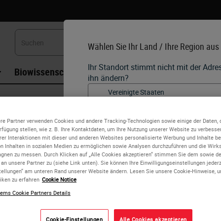
Wählen Sie Ihr Land / Ihre Region aus
Ihr Standort stimmt nicht mit der Adr
Biowissenschaften
Weiterbildung
Beratung
ihn ändern?
•
Apex BOND Slide
English
Apex BOND Slide
re Partner verwenden Cookies und andere Tracking-Technologien sowie einige der Daten, 
erfügung stellen, wie z. B. Ihre Kontaktdaten, um Ihre Nutzung unserer Website zu verbesser
Jedes Land/jede Region kann seine
rer Interaktionen mit dieser und anderen Websites personalisierte Werbung und Inhalte ber
und medizinischen Praktiken haben.
on Inhalten in sozialen Medien zu ermöglichen sowie Analysen durchzuführen und die Wir
Apex BOND Adhesive Slides
Länderversionen unserer Website sin
nen zu messen. Durch Klicken auf „Alle Cookies akzeptieren“ stimmen Sie dem sowie d
dieses Land/diese Region. Dies umfa
 an unsere Partner zu (siehe Link unten). Sie können Ihre Einwilligungseinstellungen jeder
alle Produktdetails/Verfügbarkeit,
tellungen“ am unteren Rand unserer Website ändern. Lesen Sie unsere Cookie-Hinweise, 
iken zu erfahren
Cookie Notice
Werbeaktionen.
Validated* slide for the BOND platform
ems Cookie Partners Details
The Apex BOND is an extension of the Apex Adhesive Slides 
and validated for IHC staining on the BOND platform. The e
Cookie-Einstellungen
Alle Cookies akzeptieren