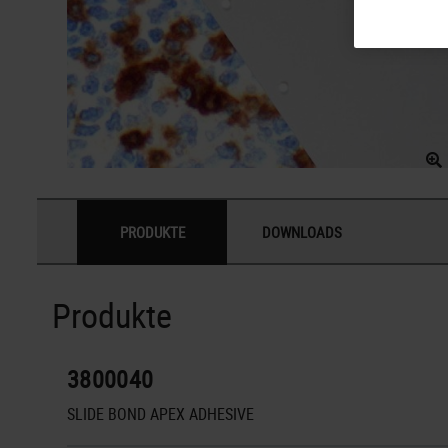
PRODUKTE
DOWNLOADS
Produkte
3800040
SLIDE BOND APEX ADHESIVE