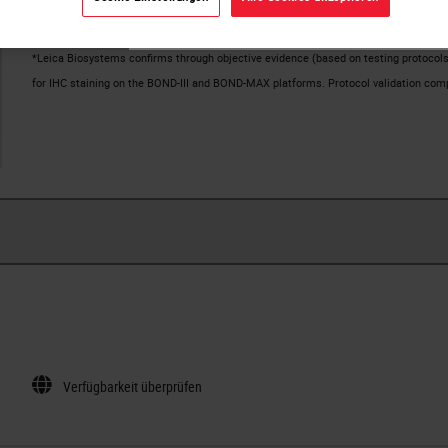
the Apex BOND for the different dispense volumes in the 
oder
Ja
*Leica Biosystems confirms through objective evidence (based on testing protoco
for IHC staining on the BOND-III and BOND-MAX platforms. Protocol validation com
Verfügbarkeit überprüfen