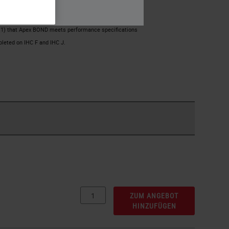
BOND processing modules.
Nein
ls1) that Apex BOND meets performance specifications
pleted on IHC F and IHC J.
ZUM ANGEBOT
HINZUFÜGEN