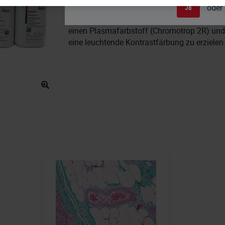
oder
Ja
Trichrom nach Gomori ist eine vereinfachte 
einen Plasmafarbstoff (Chromotrop 2R) und
eine leuchtende Kontrastfärbung zu erzielen