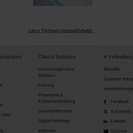
Leica Trichrom-Spezialfärbekit nach Gomori (Grünfärbung von Kollagen)
Biosystems
Clinical Solutions
In Verbindung
Clinical Diagnostics
Aktuelles
Solutions
Customer Perspe
en
Färbung
Veranstaltunge
Präanalytik &
Probenvorbereitung
Facebook
en
Gewebeinfiltration
X (formerly 
 Leica
Digital Pathology
LinkedIn
ity
Webinare
YouTube