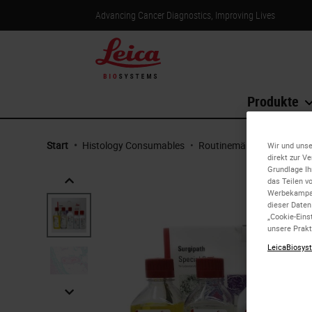
Advancing Cancer Diagnostics, Improving Lives
Produkte
Start
•
Histology Consumables
•
Routinemäßige H&E und sp
Wir und unse
direkt zur V
Grundlage Ih
das Teilen v
Werbekampag
dieser Daten
„Cookie-Eins
unsere Prakt
LeicaBiosyst