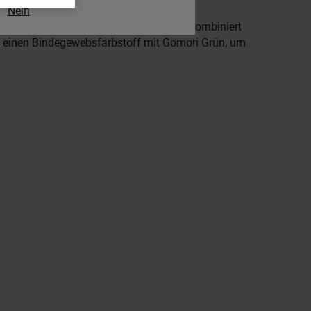
Nein
Version aufwändigerer Färbemittel und kombiniert
 einen Bindegewebsfarbstoff mit Gomori Grün, um
.