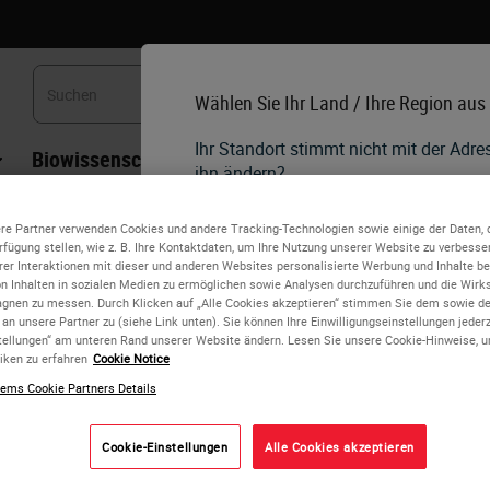
Wählen Sie Ihr Land / Ihre Region aus
Ihr Standort stimmt nicht mit der Adr
Biowissenschaften
Weiterbildung
Beratung
ihn ändern?
ezielle Färbungen
•
Leica Trichrom-Spezialfärbekit nach Gomori (Grün
re Partner verwenden Cookies und andere Tracking-Technologien sowie einige der Daten, 
English
erfügung stellen, wie z. B. Ihre Kontaktdaten, um Ihre Nutzung unserer Website zu verbesser
Leica Trichrom-Spezialf
rer Interaktionen mit dieser und anderen Websites personalisierte Werbung und Inhalte ber
on Inhalten in sozialen Medien zu ermöglichen sowie Analysen durchzuführen und die Wir
Jedes Land/jede Region kann seine
(Grünfärbung von Kollag
nen zu messen. Durch Klicken auf „Alle Cookies akzeptieren“ stimmen Sie dem sowie d
und medizinischen Praktiken haben.
 an unsere Partner zu (siehe Link unten). Sie können Ihre Einwilligungseinstellungen jeder
Länderversionen unserer Website sin
tellungen“ am unteren Rand unserer Website ändern. Lesen Sie unsere Cookie-Hinweise, 
dieses Land/diese Region. Dies umfa
iken zu erfahren
Cookie Notice
Trichrom-Färbetechniken werden dazu einge
alle Produktdetails/Verfügbarkeit,
anzufärben und zu identifizieren
.
ems Cookie Partners Details
Werbeaktionen.
Sie können auch zur
Unterscheidung von Ske
Cookie-Einstellungen
Alle Cookies akzeptieren
Muskulatur
verwendet werden.