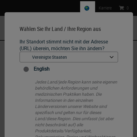
Karriere
:
0
Wählen Sie Ihr Land / Ihre Region aus
MENU
Ihr Standort stimmt nicht mit der Adresse
(URL) überein, möchten Sie ihn ändern?
Start
•
Histology Consumables
•
Routinemäßige H&E und spezielle Färbungen
•
Leica Trichrom-Spezialfärbekit nach Gomori (Blaufärbung von
English
Kollagen)
Jedes Land/jede Region kann seine eigenen
behördlichen Anforderungen und
medizinischen Praktiken haben. Die
Informationen in den einzelnen
Länderversionen unserer Website sind
spezifisch und gelten nur für dieses
Land/diese Region. Dies umfasst (ist aber
nicht beschränkt auf) alle
Produktdetails/Verfügbarkeit,
Dokumentation, Preise und Werbeaktionen.